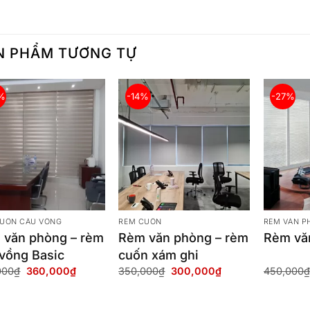
N PHẨM TƯƠNG TỰ
%
-14%
-27%
UỐN CẦU VỒNG
RÈM CUỐN
RÈM VĂN P
 văn phòng – rèm
Rèm văn phòng – rèm
Rèm vă
vồng Basic
cuốn xám ghi
Giá
Giá
Giá
Giá
000
₫
360,000
₫
350,000
₫
300,000
₫
450,000
₫
gốc
hiện
gốc
hiện
là:
tại
là:
tại
550,000₫.
là:
350,000₫.
là:
360,000₫.
300,000₫.