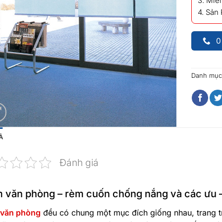
3. Miễn
4. Sản
0
Danh mục
Ả
Đánh giá
 văn phòng – rèm cuốn chống nắng và các ưu 
văn phòng
đều có chung một mục đích giống nhau, trang tr