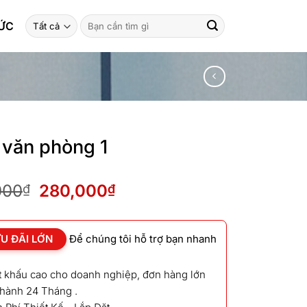
Tìm
TỨC
kiếm:
văn phòng 1
Giá
Giá
000
280,000
₫
₫
gốc
hiện
là:
tại
300,000₫.
là:
U ĐÃI LỚN
Để chúng tôi hỗ trợ bạn nhanh
280,000₫.
ết khấu cao cho doanh nghiệp, đơn hàng lớn
 hành 24 Tháng .