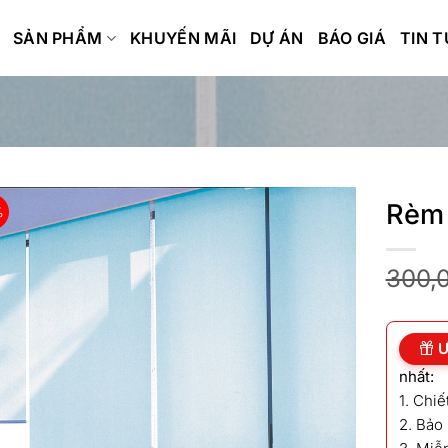
SẢN PHẨM
KHUYẾN MÃI
DỰ ÁN
BÁO GIÁ
TIN 
Rèm 
%
300,
Ư
nhất:
1. Chi
2. Bảo