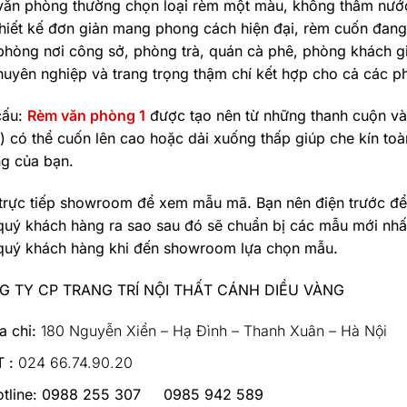
văn phòng thường chọn loại rèm một màu, không thấm nước
thiết kế đơn giản mang phong cách hiện đại, rèm cuốn đan
phòng nơi công sở, phòng trà, quán cà phê, phòng khách gi
huyên nghiệp và trang trọng thậm chí kết hợp cho cả các p
cấu:
Rèm văn phòng 1
được tạo nên từ những thanh cuộn và
) có thể cuốn lên cao hoặc dải xuống thấp giúp che kín t
g của bạn.
trực tiếp showroom để xem mẫu mã. Bạn nên điện trước để
quý khách hàng ra sao sau đó sẽ chuẩn bị các mẫu mới nhất 
quý khách hàng khi đến showroom lựa chọn mẫu.
G TY CP TRANG TRÍ NỘI THẤT CÁNH DIỀU VÀNG
a chỉ:
180 Nguyễn Xiển – Hạ Đình – Thanh Xuân – Hà Nội
 :
024 66.74.90.20
tline:
0988 255 307 0985 942 589