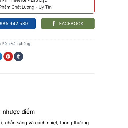
 Phí Thiết Kế - Lắp Đặt.
 Phẩm Chất Lượng - Uy Tín
985.942.589
FACEBOOK
:
Rèm Văn phòng
– nhược điểm
í, chắn sáng và cách nhiệt, thông thường