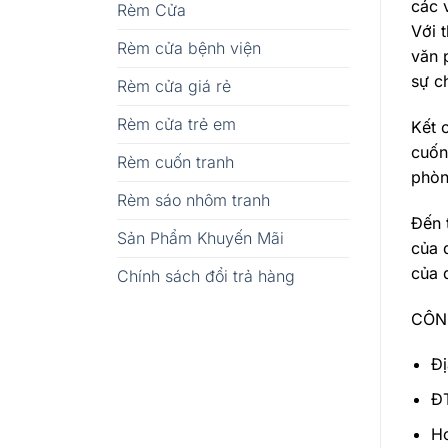
các 
Rèm Cửa
Với 
Rèm cửa bệnh viện
văn 
sự c
Rèm cửa giá rẻ
Rèm cửa trẻ em
Kết 
cuốn
Rèm cuốn tranh
phòn
Rèm sáo nhôm tranh
Đến 
Sản Phẩm Khuyến Mãi
của 
của 
Chính sách đổi trả hàng
CÔN
Đị
ĐT
Ho