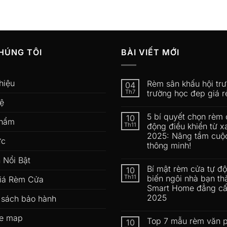
HÚNG TÔI
BÀI VIẾT MỚI
hiệu
Rèm sân khấu hội tr
04
Th7
trường học đep giá r
hệ
5 bí quyết chọn rèm 
10
phẩm
Th11
động điều khiển từ x
2025: Nâng tầm cuộ
ức
thông minh!
 Nổi Bật
Bí mật rèm cửa tự đ
10
Th11
biến ngôi nhà bạn th
iá Rèm Cửa
Smart Home đẳng c
2025
 sách bảo hành
e map
Top 7 mẫu rèm văn 
10