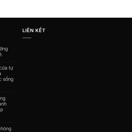
LIÊN KẾT
ường
ẻ.
cửa tự
a
c sống
ộng
ành
ấp
phòng