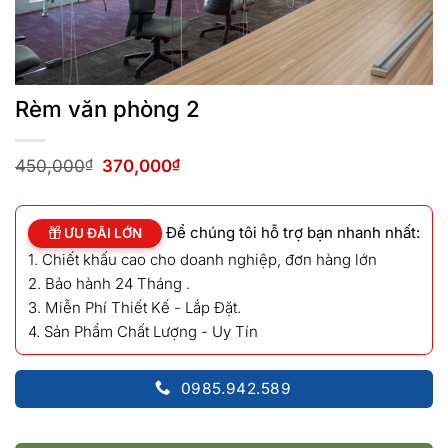
Rèm văn phòng 2
Giá
Giá
450,000
₫
370,000
₫
gốc
hiện
là:
tại
450,000₫.
là:
Để chúng tôi hỗ trợ bạn nhanh nhất:
370,000₫.
ƯU ĐÃI LỚN
1. Chiết khấu cao cho doanh nghiệp, đơn hàng lớn
2. Bảo hành 24 Tháng .
3. Miễn Phí Thiết Kế - Lắp Đặt.
4. Sản Phẩm Chất Lượng - Uy Tín
0985.942.589