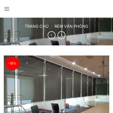
Bỏ
qua
nội
dung
TRANG CHỦ
/
RÈM VĂN PHÒNG
-18%