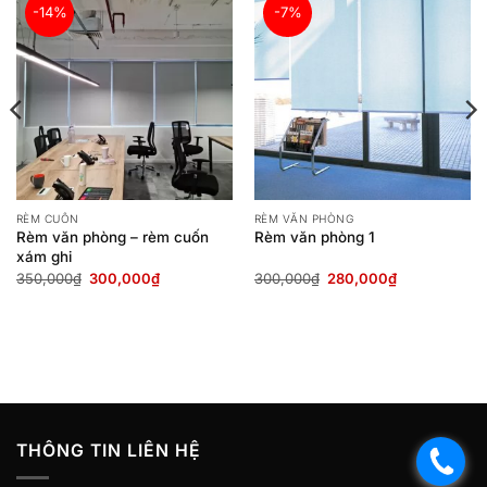
-14%
-7%
RÈM CUỐN
RÈM VĂN PHÒNG
Rèm văn phòng – rèm cuốn
Rèm văn phòng 1
xám ghi
Giá
Giá
Giá
Giá
350,000
₫
300,000
₫
300,000
₫
280,000
₫
gốc
hiện
gốc
hiện
là:
tại
là:
tại
350,000₫.
là:
300,000₫.
là:
300,000₫.
280,000₫.
THÔNG TIN LIÊN HỆ
.