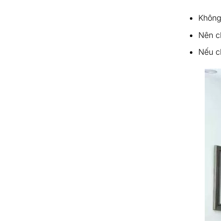
Không
Nên c
Nếu c