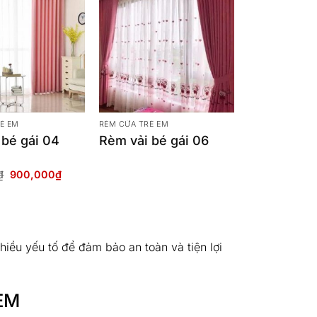
Ẻ EM
RÈM CỬA TRẺ EM
 bé gái 04
Rèm vải bé gái 06
Giá
Giá
₫
900,000
₫
gốc
hiện
là:
tại
1,000,000₫.
là:
900,000₫.
iều yếu tố để đảm bảo an toàn và tiện lợi
EM