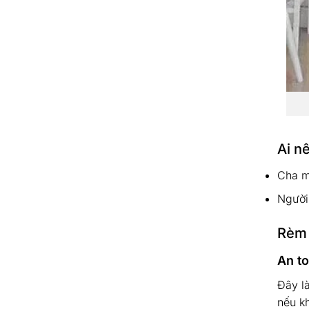
Ai n
Cha m
Người
Rèm 
An to
Đây l
nếu k