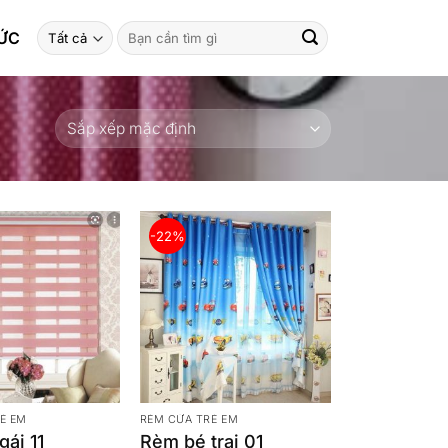
Tìm
TỨC
kiếm:
-22%
Ẻ EM
RÈM CỬA TRẺ EM
ái 11
Rèm bé trai 01