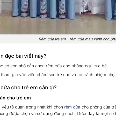
Rèm cửa trẻ em – rèm cửa màu xanh cho phò
ên đọc bài viết này?
ẹ có con nhỏ cần chọn rèm cửa cho phòng ngủ của bé
 tham gia vào việc chăm sóc trẻ nhỏ và có trách nhiệm ch
cửa cho trẻ em cần gì?
àn cho trẻ em
à yếu tố quan trọng nhất khi chọn
rèm cửa
cho phòng của trẻ
hông được chọn và sử dụng đúng cách. Dưới đây là một số t