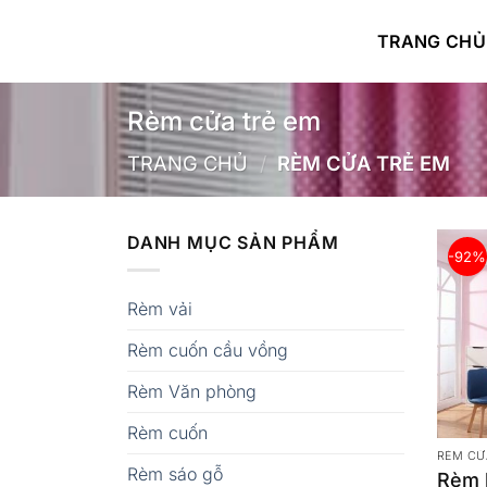
Bỏ
qua
TRANG CHỦ
nội
dung
Rèm cửa trẻ em
TRANG CHỦ
/
RÈM CỬA TRẺ EM
DANH MỤC SẢN PHẨM
-92%
Rèm vải
Rèm cuốn cầu vồng
Rèm Văn phòng
Rèm cuốn
RÈM CỬ
Rèm sáo gỗ
Rèm 