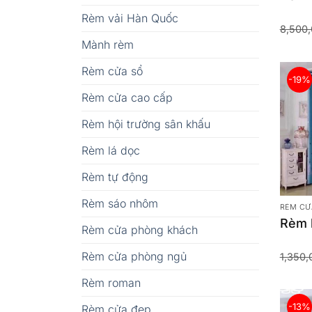
Rèm vải Hàn Quốc
8,500
Mành rèm
Rèm cửa sổ
-19%
Rèm cửa cao cấp
Rèm hội trường sân khấu
Rèm lá dọc
Rèm tự động
Rèm sáo nhôm
RÈM CỬ
Rèm b
Rèm cửa phòng khách
Rèm cửa phòng ngủ
1,350,
Rèm roman
-13%
Rèm cửa đẹp