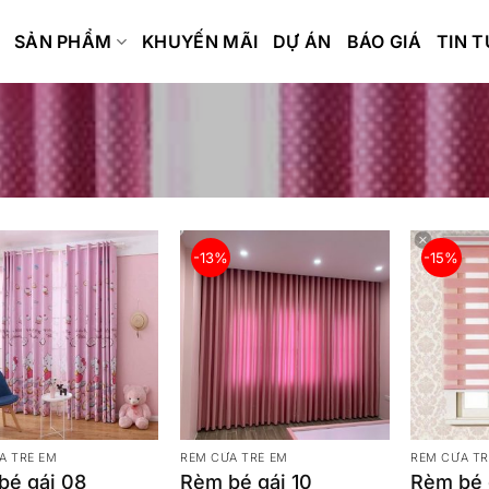
SẢN PHẨM
KHUYẾN MÃI
DỰ ÁN
BÁO GIÁ
TIN 
-13%
-15%
A TRẺ EM
RÈM CỬA TRẺ EM
RÈM CỬA TR
bé gái 08
Rèm bé gái 10
Rèm bé g