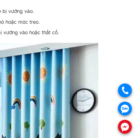
 bị vướng vào.
hỏ hoặc móc treo.
ị vướng vào hoặc thắt cổ.
.
.
.