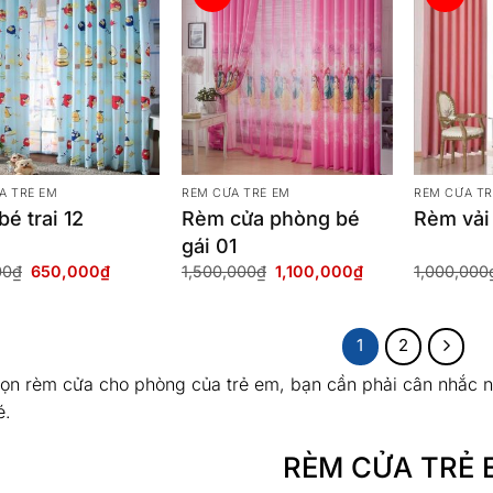
A TRẺ EM
RÈM CỬA TRẺ EM
RÈM CỬA TR
é trai 12
Rèm cửa phòng bé
Rèm vải
gái 01
Giá
Giá
Giá
Giá
00
₫
650,000
₫
1,500,000
₫
1,100,000
₫
1,000,000
gốc
hiện
gốc
hiện
là:
tại
là:
tại
750,000₫.
là:
1,500,000₫.
là:
650,000₫.
1,100,000₫.
1
2
họn rèm cửa cho phòng của trẻ em, bạn cần phải cân nhắc nh
é.
RÈM CỬA TRẺ 