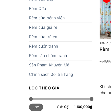
Rèm Cửa
Rèm cửa bệnh viện
Rèm cửa giá rẻ
Rèm cửa trẻ em
RÈM CỬ
Rèm cuốn tranh
Rèm b
Rèm sáo nhôm tranh
750,0
Sản Phẩm Khuyến Mãi
Chính sách đổi trả hàng
Khi c
LỌC THEO GIÁ
cho b
Giá
Giá
Giá:
0₫
—
1,100,000₫
LỌC
tối
tối
thiểu
đa