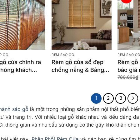
O GỖ
RÈM SÁO GỖ
RÈM SÁO G
gỗ cửa chính ra
Rèm gỗ cửa sổ đẹp
Rèm gỗ
phòng khách
chống nắng & Bảng
báo giá
780,000
₫
 trọng
giá
Graceh
1
2
3
ành sáo gỗ
là một trong những sản phẩm nội thất phổ biế
tư và trang trí. Với nhiều loại gỗ khác nhau và kiểu dáng đ
ới không gian và nhu cầu sử dụng có thể gây khó khăn cho n
 bài viết này,
Phân Phối Rèm Cửa
và các bạn sẽ cùng tìm h