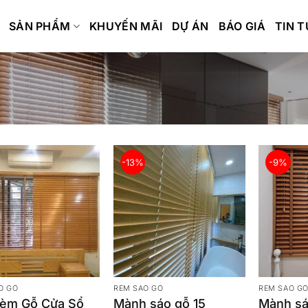
SẢN PHẨM
KHUYẾN MÃI
DỰ ÁN
BÁO GIÁ
TIN 
-13%
-9%
O GỖ
RÈM SÁO GỖ
RÈM SÁO G
Rèm Gỗ Cửa Sổ
Mành sáo gỗ 15
Mành sá