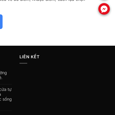
.
LIÊN KẾT
ường
ẻ.
cửa tự
a
c sống