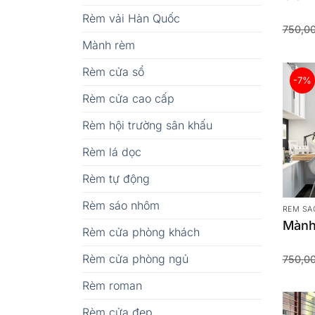
Rèm vải Hàn Quốc
750,0
Mành rèm
Rèm cửa sổ
-7%
Rèm cửa cao cấp
Rèm hội trường sân khấu
Rèm lá dọc
Rèm tự động
Rèm sáo nhôm
RÈM SÁ
Mành
Rèm cửa phòng khách
Rèm cửa phòng ngủ
750,0
Rèm roman
Rèm cửa đẹp