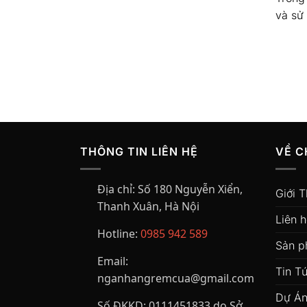
và sử
THÔNG TIN LIÊN HỆ
VỀ C
Địa chỉ:
Số 180 Nguyễn Xiển,
Giới T
Thanh Xuân, Hà Nội
Liên 
Hotline:
0985 942 589
Sản 
Email:
Tin T
nganhangremcua@gmail.com
Dự Án
Số ĐKKD:
0111451833 do Sở