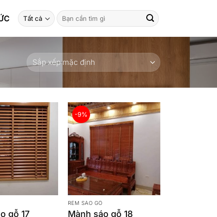
Tìm
TỨC
kiếm:
-9%
Ỗ
RÈM SÁO GỖ
o gỗ 17
Mành sáo gỗ 18