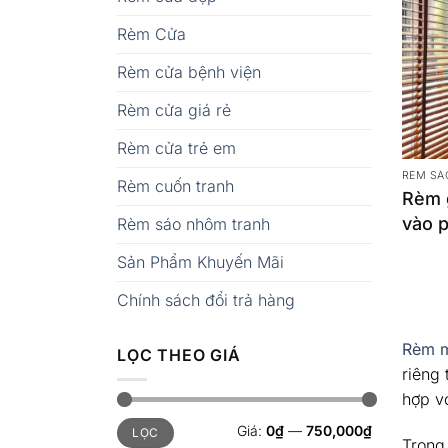
Rèm Cửa
Rèm cửa bệnh viện
Rèm cửa giá rẻ
Rèm cửa trẻ em
RÈM SÁ
Rèm cuốn tranh
Rèm 
vào 
Rèm sáo nhôm tranh
sang
Sản Phẩm Khuyến Mãi
Chính sách đổi trả hàng
Rèm m
LỌC THEO GIÁ
riêng 
hợp v
Giá
Giá
Giá:
0₫
—
750,000₫
LỌC
tối
tối
Trong
thiểu
đa