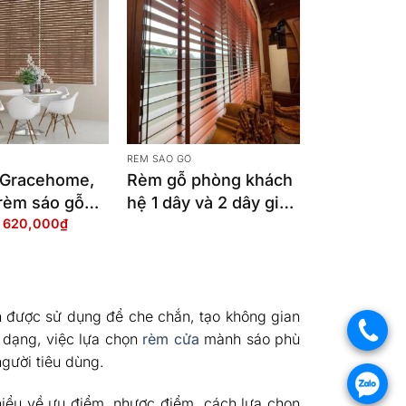
Ỗ
RÈM SÁO GỖ
 Gracehome,
Rèm gỗ phòng khách
 rèm sáo gỗ
hệ 1 dây và 2 dây giá
Giá
Giá
620,000
₫
ome
tốt
gốc
hiện
là:
tại
780,000₫.
là:
620,000₫.
n được sử dụng để che chắn, tạo không gian
.
a dạng, việc lựa chọn
rèm cửa
mành sáo phù
gười tiêu dùng.
.
iểu về ưu điểm, nhược điểm, cách lựa chọn