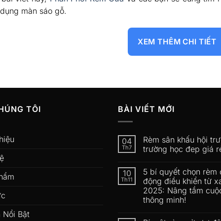
 dụng màn sáo gỗ.
XEM THÊM CHI TIẾT
HÚNG TÔI
BÀI VIẾT MỚI
hiệu
Rèm sân khấu hội tr
04
Th7
trường học đep giá r
hệ
5 bí quyết chọn rèm 
10
phẩm
Th11
động điều khiển từ x
2025: Nâng tầm cuộ
ức
thông minh!
 Nổi Bật