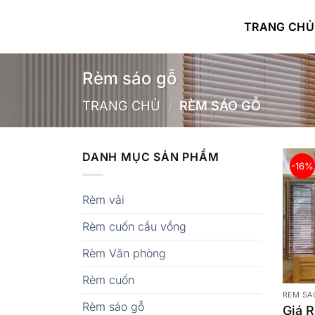
Bỏ
qua
TRANG CHỦ
nội
dung
Rèm sáo gỗ
TRANG CHỦ
/
RÈM SÁO GỖ
DANH MỤC SẢN PHẨM
-16%
Rèm vải
Rèm cuốn cầu vồng
Rèm Văn phòng
Rèm cuốn
RÈM SÁ
Rèm sáo gỗ
Giá 