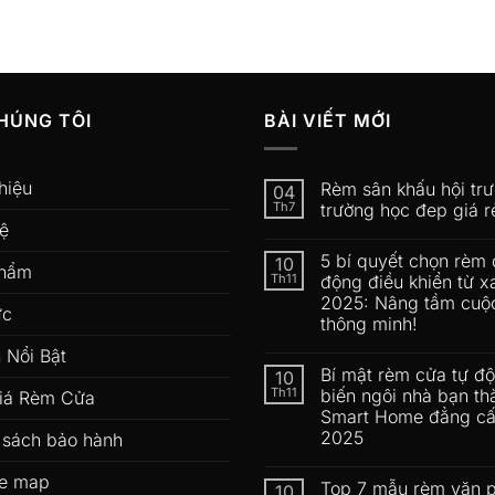
HÚNG TÔI
BÀI VIẾT MỚI
hiệu
Rèm sân khấu hội tr
04
Th7
trường học đep giá r
hệ
5 bí quyết chọn rèm 
10
phẩm
Th11
động điều khiển từ x
2025: Nâng tầm cuộ
ức
thông minh!
 Nổi Bật
Bí mật rèm cửa tự đ
10
Th11
biến ngôi nhà bạn th
iá Rèm Cửa
Smart Home đẳng c
2025
 sách bảo hành
e map
Top 7 mẫu rèm văn 
10