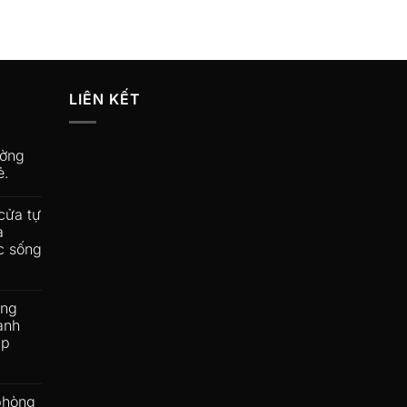
LIÊN KẾT
ường
ẻ.
cửa tự
a
c sống
ộng
ành
ấp
phòng