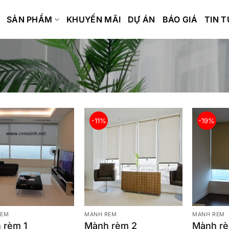
SẢN PHẨM
KHUYẾN MÃI
DỰ ÁN
BÁO GIÁ
TIN 
-11%
-19%
RÈM
MÀNH RÈM
MÀNH RÈM
 rèm 1
Mành rèm 2
Mành r