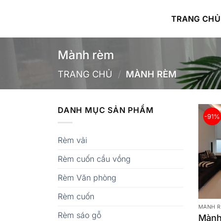
Bỏ
qua
TRANG CHỦ
nội
dung
Mành rèm
TRANG CHỦ
/
MÀNH RÈM
DANH MỤC SẢN PHẨM
-91%
Rèm vải
Rèm cuốn cầu vồng
Rèm Văn phòng
Rèm cuốn
MÀNH 
Rèm sáo gỗ
Mành