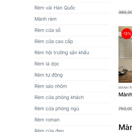
Rèm vải Hàn Quốc
380,0
Mành rèm
Rèm cửa sổ
-13%
Rèm cửa cao cấp
Rèm hội trường sân khấu
Rèm lá dọc
Rèm tự động
Rèm sáo nhôm
MÀNH 
Mành
Rèm cửa phòng khách
Rèm cửa phòng ngủ
750,0
Rèm roman
Màn
Rèm cửa đẹp