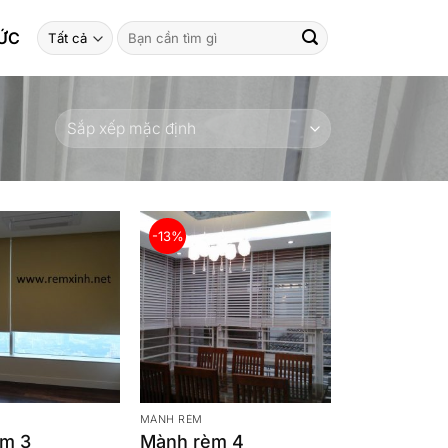
Tìm
TỨC
kiếm:
-13%
MÀNH RÈM
èm 3
Mành rèm 4