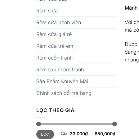
Mành 
Rèm Cửa
Với ch
Rèm cửa bệnh viện
mà cò
Rèm cửa giá rẻ
Được l
Rèm cửa trẻ em
dạng 
Rèm cuốn tranh
nhàng
Rèm sáo nhôm tranh
Sản Phẩm Khuyến Mãi
Chính sách đổi trả hàng
LỌC THEO GIÁ
Giá
Giá
Giá:
33,000₫
—
650,000₫
LỌC
tối
tối
thiểu
đa