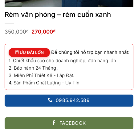
Rèm văn phòng – rèm cuốn xanh
Giá
Giá
350,000
₫
270,000
₫
gốc
hiện
là:
tại
350,000₫.
là:
Để chúng tôi hỗ trợ bạn nhanh nhất:
270,000₫.
ƯU ĐÃI LỚN
1. Chiết khấu cao cho doanh nghiệp, đơn hàng lớn
2. Bảo hành 24 Tháng .
3. Miễn Phí Thiết Kế - Lắp Đặt.
4. Sản Phẩm Chất Lượng - Uy Tín
0985.942.589
FACEBOOK