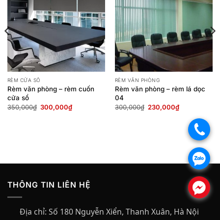
RÈM CỬA SỔ
RÈM VĂN PHÒNG
Rèm văn phòng – rèm cuốn
Rèm văn phòng – rèm lá dọc
cửa sổ
04
Giá
Giá
Giá
Giá
350,000
₫
300,000
₫
300,000
₫
230,000
₫
gốc
hiện
gốc
hiện
là:
tại
là:
tại
350,000₫.
là:
300,000₫.
là:
.
300,000₫.
230,000₫.
.
THÔNG TIN LIÊN HỆ
.
Địa chỉ:
Số 180 Nguyễn Xiển, Thanh Xuân, Hà Nội