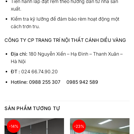
Tiến hành lắp đặt rèm theo hướng dẫn từ nhà sản
xuất.
Kiểm tra kỹ lưỡng để đảm bảo rèm hoạt động một
cách trơn tru.
CÔNG TY CP TRANG TRÍ NỘI THẤT CÁNH DIỀU VÀNG
Địa chỉ:
180 Nguyễn Xiển – Hạ Đình – Thanh Xuân –
Hà Nội
ĐT :
024 66.74.90.20
Hotline:
0988 255 307 0985 942 589
SẢN PHẨM TƯƠNG TỰ
-14%
-23%