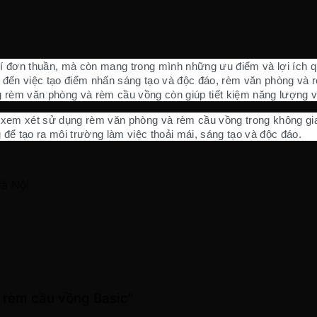
rí đơn thuần, mà còn mang trong mình những ưu điểm và lợi ích q
ộ, đến việc tạo điểm nhấn sáng tạo và độc đáo, rèm văn phòng và 
ụng rèm văn phòng và rèm cầu vồng còn giúp tiết kiệm năng lượng 
nên xem xét sử dụng rèm văn phòng và rèm cầu vồng trong không g
để tạo ra môi trường làm việc thoải mái, sáng tạo và độc đáo.
Hà Nội
– rèm cầu vồng Basic”