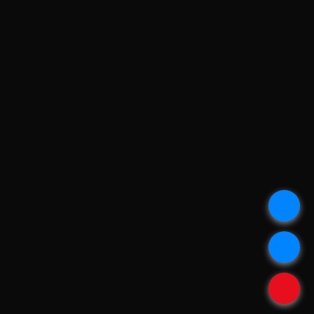
.
.
.