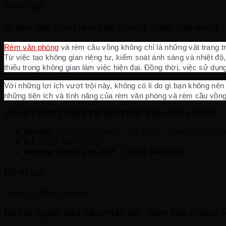
Đánh giá
Vì sao nên chọn rèm văn phòng – rèm cầu vồng
Rèm văn phòng
và rèm cầu vồng không chỉ là những vật trang t
Từ việc tạo không gian riêng tư, kiểm soát ánh sáng và nhiệt đ
thiếu trong không gian làm việc hiện đại. Đồng thời, việc sử d
Với những lợi ích vượt trội này, không có lí do gì bạn không 
những tiện ích và tính năng của rèm văn phòng và rèm cầu vồng 
CÔNG TY CP TRANG TRÍ NỘI THẤT CÁNH DIỀU VÀNG
Địa chỉ:
180 Nguyễn Xiển – Hạ Đình – Thanh Xuân – 
ĐT :
024 66.74.90.20
Hotline:
0988 255 307 0985 942 589
Đánh giá
Chưa có đánh giá nào.
Hãy là người đầu tiên nhận xét “Rèm văn phòng 