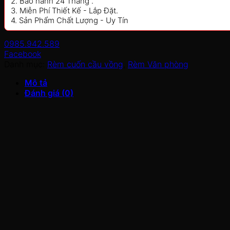
2. Bảo hành 24 Tháng .
3. Miễn Phí Thiết Kế - Lắp Đặt.
4. Sản Phẩm Chất Lượng - Uy Tín
0985.942.589
Facebook
Danh mục:
Rèm cuốn cầu vồng
,
Rèm Văn phòng
Mô tả
Đánh giá (0)