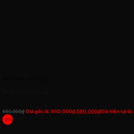
Rèm cuốn cầu vồng
Rèm cầu vồng 22
650,000
₫
Giá gốc là: 650,000₫.
580,000
₫
Giá hiện tại l
-25%