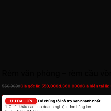
Rèm văn phòng – rèm cầu vồ
550,000
₫
Giá gốc là: 550,000₫.
360,000
₫
Giá hiện tại là
ƯU ĐÃI LỚN
Để chúng tôi hỗ trợ bạn nhanh nhất:
1. Chiết khấu cao cho doanh nghiệp, đơn hàng lớn