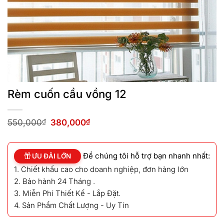
Rèm cuốn cầu vồng 12
Giá
Giá
550,000
₫
380,000
₫
gốc
hiện
là:
tại
550,000₫.
là:
Để chúng tôi hỗ trợ bạn nhanh nhất:
380,000₫.
ƯU ĐÃI LỚN
1. Chiết khấu cao cho doanh nghiệp, đơn hàng lớn
2. Bảo hành 24 Tháng .
3. Miễn Phí Thiết Kế - Lắp Đặt.
4. Sản Phẩm Chất Lượng - Uy Tín