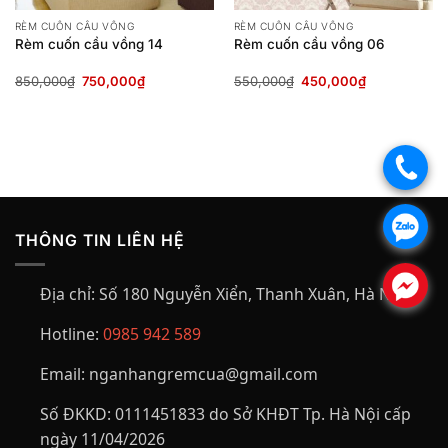
RÈM CUỐN CẦU VỒNG
RÈM CUỐN CẦU VỒNG
Rèm cuốn cầu vồng 14
Rèm cuốn cầu vồng 06
Giá
Giá
Giá
Giá
850,000
₫
750,000
₫
550,000
₫
450,000
₫
gốc
hiện
gốc
hiện
là:
tại
là:
tại
850,000₫.
là:
550,000₫.
là:
750,000₫.
450,000₫.
.
.
THÔNG TIN LIÊN HỆ
.
Địa chỉ:
Số 180 Nguyễn Xiển, Thanh Xuân, Hà Nội
Hotline:
0985 942 589
Email:
nganhangremcua@gmail.com
Số ĐKKD:
0111451833 do Sở KHĐT Tp. Hà Nội cấp
ngày 11/04/2026