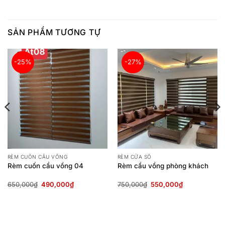
SẢN PHẨM TƯƠNG TỰ
-25%
-27%
RÈM CUỐN CẦU VỒNG
RÈM CỬA SỔ
Rèm cuốn cầu vồng 04
Rèm cầu vồng phòng khách
Giá
Giá
Giá
Giá
650,000
₫
490,000
₫
750,000
₫
550,000
₫
gốc
hiện
gốc
hiện
là:
tại
là:
tại
650,000₫.
là:
750,000₫.
là:
490,000₫.
550,000₫.