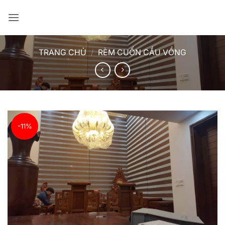
Bỏ
qua
nội
dung
TRANG CHỦ
/
RÈM CUỐN CẦU VỒNG
-11%