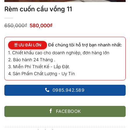
Rèm cuốn cầu vồng 11
Giá
Giá
650,000
₫
580,000
₫
gốc
hiện
là:
tại
650,000₫.
là:
Để chúng tôi hỗ trợ bạn nhanh nhất:
580,000₫.
ƯU ĐÃI LỚN
1. Chiết khấu cao cho doanh nghiệp, đơn hàng lớn
2. Bảo hành 24 Tháng .
3. Miễn Phí Thiết Kế - Lắp Đặt.
4. Sản Phẩm Chất Lượng - Uy Tín
0985.942.589
FACEBOOK