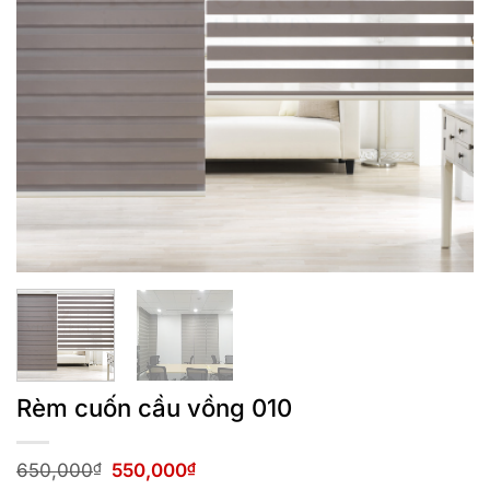
Rèm cuốn cầu vồng 010
Giá
Giá
650,000
₫
550,000
₫
gốc
hiện