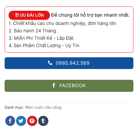
là:
tại
650,000₫.
là:
Để chúng tôi hỗ trợ bạn nhanh nhất:
550,000₫.
ƯU ĐÃI LỚN
1. Chiết khấu cao cho doanh nghiệp, đơn hàng lớn
2. Bảo hành 24 Tháng .
3. Miễn Phí Thiết Kế - Lắp Đặt.
4. Sản Phẩm Chất Lượng - Uy Tín
0985.942.589
FACEBOOK
Danh mục:
Rèm cuốn cầu vồng