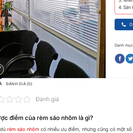
3. Miễn
4. Sản
0
Danh mục
Ả
ĐÁNH GIÁ (0)
Đánh giá
ợc điểm của rèm sáo nhôm là gì?
 dù
rèm sáo nhôm
có nhiều ưu điểm, nhưng cũng có một số 