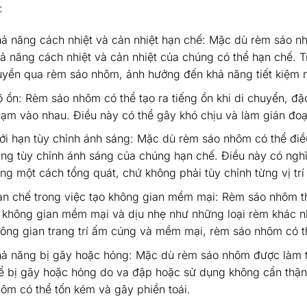
:
ả năng cách nhiệt và cản nhiệt hạn chế: Mặc dù rèm sáo n
ả năng cách nhiệt và cản nhiệt của chúng có thể hạn chế. T
uyền qua rèm sáo nhôm, ảnh hưởng đến khả năng tiết kiệm 
 ồn: Rèm sáo nhôm có thể tạo ra tiếng ồn khi di chuyển, đặc 
ạm vào nhau. Điều này có thể gây khó chịu và làm gián đoạ
ới hạn tùy chỉnh ánh sáng: Mặc dù rèm sáo nhôm có thể điề
ng tùy chỉnh ánh sáng của chúng hạn chế. Điều này có nghĩ
ng một cách tổng quát, chứ không phải tùy chỉnh từng vị trí 
n chế trong việc tạo không gian mềm mại: Rèm sáo nhôm thư
 không gian mềm mại và dịu nhẹ như những loại rèm khác n
ông gian trang trí ấm cúng và mềm mại, rèm sáo nhôm có 
ả năng bị gãy hoặc hỏng: Mặc dù rèm sáo nhôm được làm t
ể bị gãy hoặc hỏng do va đập hoặc sử dụng không cẩn thận
ôm có thể tốn kém và gây phiền toái.