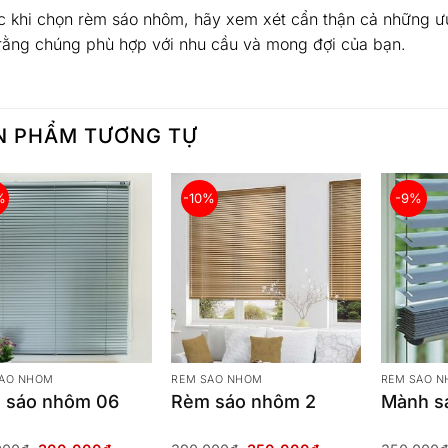
c khi chọn rèm sáo nhôm, hãy xem xét cẩn thận cả những 
rằng chúng phù hợp với nhu cầu và mong đợi của bạn.
N PHẨM TƯƠNG TỰ
%
-10%
-9%
SÁO NHÔM
RÈM SÁO NHÔM
RÈM SÁO 
 sáo nhôm 06
Rèm sáo nhôm 2
Mành s