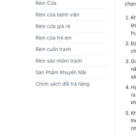
Rèm Cửa
chọn
Rèm cửa bệnh viện
Kh
kh
Rèm cửa giá rẻ
tr
Rèm cửa trẻ em
Độ
Rèm cuốn tranh
ch
Rèm sáo nhôm tranh
Gi
nă
Sản Phẩm Khuyến Mãi
sá
Chính sách đổi trả hàng
Hạ
ra
kh
Kh
th
nh