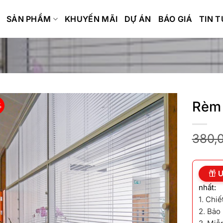
SẢN PHẨM
KHUYẾN MÃI
DỰ ÁN
BÁO GIÁ
TIN 
Rèm 
%
380,
Ư
nhất:
1. Chi
2. Bảo