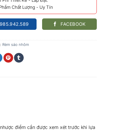
 Phí Thiết Kế - Lắp Đặt.
 Phẩm Chất Lượng - Uy Tín
985.942.589
FACEBOOK
:
Rèm sáo nhôm
nhược điểm cần được xem xét trước khi lựa