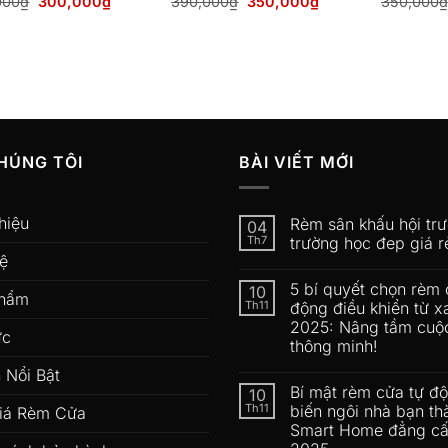
Giá
Giá
Giá
Giá
000
₫
300,000
₫
390,000
₫
350,000
₫
350,000
₫
gốc
hiện
gốc
hiện
là:
tại
là:
tại
350,000₫.
là:
390,000₫.
là:
300,000₫.
350,000₫.
HÚNG TÔI
BÀI VIẾT MỚI
hiệu
Rèm sân khấu hội tr
04
Th7
trường học đep giá r
hệ
5 bí quyết chọn rèm 
10
phẩm
Th11
động điều khiển từ x
2025: Nâng tầm cuộ
ức
thông minh!
 Nổi Bật
Bí mật rèm cửa tự đ
10
Th11
biến ngôi nhà bạn th
iá Rèm Cửa
Smart Home đẳng c