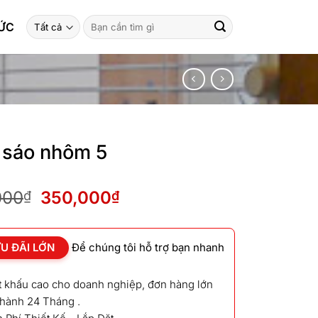
Tìm
TỨC
kiếm:
sáo nhôm 5
Giá
Giá
000
350,000
₫
₫
gốc
hiện
là:
tại
380,000₫.
là:
U ĐÃI LỚN
Để chúng tôi hỗ trợ bạn nhanh
350,000₫.
ết khấu cao cho doanh nghiệp, đơn hàng lớn
 hành 24 Tháng .