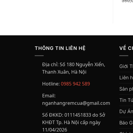
Giá
Giá
Giá
Giá
380,000
₫
320,000
₫
350,000
₫
320,000
₫
350,
gốc
hiện
gốc
hiện
là:
tại
là:
tại
380,000₫.
là:
350,000₫.
là:
.
320,000₫.
320,000₫.
THÔNG TIN LIÊN HỆ
VỀ C
Địa chỉ:
Số 180 Nguyễn Xiển,
Giới T
Thanh Xuân, Hà Nội
Liên 
Hotline:
0985 942 589
Sản 
Email:
Tin T
nganhangremcua@gmail.com
Dự Án
Số ĐKKD:
0111451833 do Sở
KHĐT Tp. Hà Nội cấp ngày
Báo G
11/04/2026