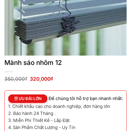
Mành sáo nhôm 12
Giá
Giá
350,000
₫
320,000
₫
gốc
hiện
là:
tại
350,000₫.
là:
Để chúng tôi hỗ trợ bạn nhanh nhất:
320,000₫.
ƯU ĐÃI LỚN
1. Chiết khấu cao cho doanh nghiệp, đơn hàng lớn
2. Bảo hành 24 Tháng .
3. Miễn Phí Thiết Kế - Lắp Đặt.
4. Sản Phẩm Chất Lượng - Uy Tín