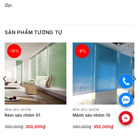
đại.
SẢN PHẨM TƯƠNG TỰ
-10%
-8%
.
.
RÈM SÁO NHÔM
RÈM SÁO NHÔM
Rèm sáo nhôm 01
Mành sáo nhôm 10
.
Giá
Giá
Giá
Giá
390,000
₫
350,000
₫
380,000
₫
350,000
₫
gốc
hiện
gốc
hiện
là:
tại
là:
tại
390,000₫.
là:
380,000₫.
là: