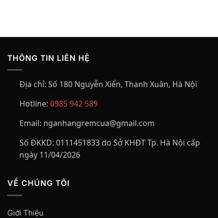
350,000₫.
350,000₫.
THÔNG TIN LIÊN HỆ
Địa chỉ:
Số 180 Nguyễn Xiển, Thanh Xuân, Hà Nội
Hotline:
0985 942 589
Email:
nganhangremcua@gmail.com
Số ĐKKD:
0111451833 do Sở KHĐT Tp. Hà Nội cấp
ngày 11/04/2026
VỀ CHÚNG TÔI
Giới Thiệu