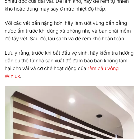
chiều dọc của dải vải. Để làm khô, hãy để rèm tự nhiên
khô hoặc dùng máy sấy ở mức nhiệt độ thấp.
Với các vết bẩn nặng hơn, hãy làm ướt vùng bẩn bằng
nước ấm trước khi dùng xà phòng nhẹ và bàn chải mềm
để tẩy vết. Sau đó, lau sạch và để rèm khô hoàn toàn.
Lưu ý rằng, trước khi bắt đầu vệ sinh, hãy kiểm tra hướng
dẫn cụ thể từ nhà sản xuất để đảm bảo bạn không làm
hại cho vải và cơ chế hoạt động của
rèm cầu vồng
Winlux
.