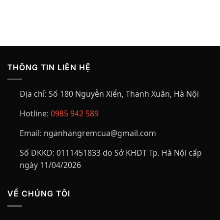
là:
tại
là:
tại
550,000₫.
là:
750,000₫.
là:
380,000₫.
650,000₫.
THÔNG TIN LIÊN HỆ
Địa chỉ:
Số 180 Nguyễn Xiển, Thanh Xuân, Hà Nội
Hotline:
0985 942 589
Email:
nganhangremcua@gmail.com
Số ĐKKD:
0111451833 do Sở KHĐT Tp. Hà Nội cấp
ngày 11/04/2026
VỀ CHÚNG TÔI