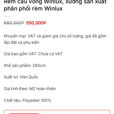
Rèm cầu vồng Winlux, xưởng sản xuất
phân phối rèm Winlux
Giá
Giá
680,000
₫
550,000
₫
gốc
hiện
là:
tại
680,000₫.
là:
Khuyến mại: VAT và giảm giá cho số lượng, giá đã gồm
550,000₫.
lắp đặt và phụ kiện
Giá bao gồm VAT: Chưa có VAT
Khổ sản phẩm: 280cm
Xuất xứ: Hàn Quốc
Giá tính theo: M2 hoàn thiện
Chất liệu: Polyester 100%