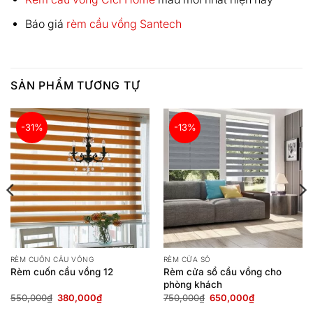
Báo giá
rèm cầu vồng Santech
SẢN PHẨM TƯƠNG TỰ
-31%
-13%
RÈM CUỐN CẦU VỒNG
RÈM CỬA SỔ
Rèm cuốn cầu vồng 12
Rèm cửa sổ cầu vồng cho
phòng khách
Giá
Giá
Giá
Giá
550,000
₫
380,000
₫
750,000
₫
650,000
₫
gốc
hiện
gốc
hiện