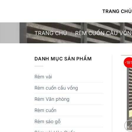
Bỏ
qua
TRANG CHỦ
nội
dung
TRANG CHỦ
/
RÈM CUỐN CẦU VỒN
DANH MỤC SẢN PHẨM
-18
Rèm vải
Rèm cuốn cầu vồng
Rèm Văn phòng
Rèm cuốn
Rèm sáo gỗ