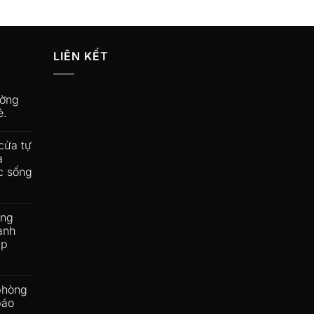
LIÊN KẾT
ường
ẻ.
cửa tự
a
c sống
ộng
ành
ấp
phòng
báo