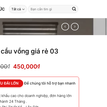
Tìm
TỨC
kiếm:
cầu vồng giá rẻ 03
Giá
Giá
000
450,000
₫
₫
gốc
hiện
là:
tại
550,000₫.
là:
U ĐÃI LỚN
Để chúng tôi hỗ trợ bạn nhanh
450,000₫.
ết khấu cao cho doanh nghiệp, đơn hàng lớn
 hành 24 Tháng .