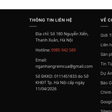
THÔNG TIN LIÊN HỆ
VỀ C
Địa chỉ:
Số 180 Nguyễn Xiển,
Giới T
Thanh Xuân, Hà Nội
Liên 
Hotline:
0985 942 589
Sản 
Email:
Tin T
nganhangremcua@gmail.com
Dự Án
Số ĐKKD:
0111451833 do Sở
KHĐT Tp. Hà Nội cấp ngày
Báo G
11/04/2026
Chính
Googl
Sitem