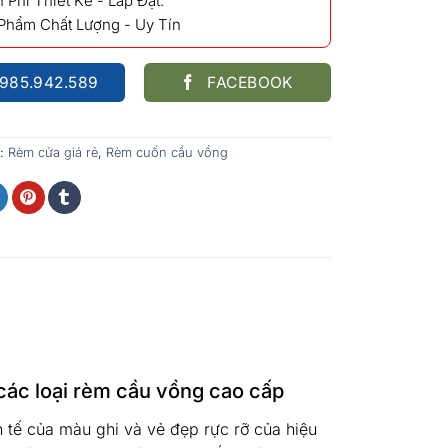
 Phí Thiết Kế - Lắp Đặt.
 Phẩm Chất Lượng - Uy Tín
985.942.589
FACEBOOK
:
Rèm cửa giá rẻ
,
Rèm cuốn cầu vồng
các loại rèm cầu vồng cao cấp
h tế của màu ghi và vẻ đẹp rực rỡ của hiệu