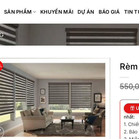
SẢN PHẨM
KHUYẾN MÃI
DỰ ÁN
BÁO GIÁ
TIN 
G
Rèm 
%
550,
Ư
nhất:
1. Chi
2. Bảo