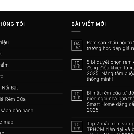
HÚNG TÔI
BÀI VIẾT MỚI
hiệu
Rèm sân khấu hội tr
04
Th7
trường học đep giá r
hệ
5 bí quyết chọn rèm 
10
phẩm
Th11
động điều khiển từ x
2025: Nâng tầm cuộ
ức
thông minh!
 Nổi Bật
Bí mật rèm cửa tự đ
10
Th11
biến ngôi nhà bạn th
iá Rèm Cửa
Smart Home đẳng c
2025
 sách bảo hành
e map
Top 7 mẫu rèm văn 
10
Th11
TPHCM hiện đại và 
ap