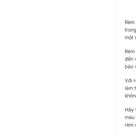
Rèm 
trong
một 
Rèm 
đến 
bảo v
Với 
làm 
khôn
Hãy 
màu 
rèm 