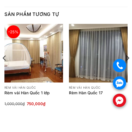
SẢN PHẨM TƯƠNG TỰ
-25%
.
.
RÈM VẢI HÀN QUỐC
RÈM VẢI HÀN QUỐC
Rèm vải Hàn Quốc 1 lớp
Rèm Hàn Quốc 17
.
Giá
Giá
1,000,000
₫
750,000
₫
gốc
hiện
là:
tại
1,000,000₫.
là:
750,000₫.