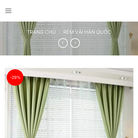
Bỏ
qua
nội
dung
TRANG CHỦ
/
RÈM VẢI HÀN QUỐC
-29%