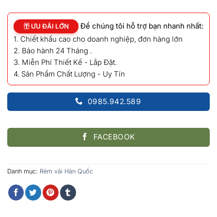
gốc
hiện
là:
tại
850,000₫.
là:
Để chúng tôi hỗ trợ bạn nhanh nhất:
600,000₫.
ƯU ĐÃI LỚN
1. Chiết khấu cao cho doanh nghiệp, đơn hàng lớn
2. Bảo hành 24 Tháng .
3. Miễn Phí Thiết Kế - Lắp Đặt.
4. Sản Phẩm Chất Lượng - Uy Tín
0985.942.589
FACEBOOK
Danh mục:
Rèm vải Hàn Quốc