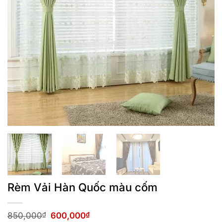
Rèm Vải Hàn Quốc màu cốm
Giá
Giá
850,000
₫
600,000
₫