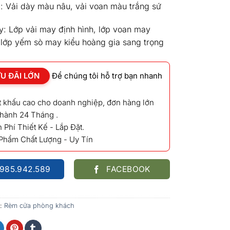
: Vải dày màu nâu, vải voan màu trắng sứ
y: Lớp vải may định hình, lớp voan may
, lớp yếm sò may kiểu hoàng gia sang trọng
U ĐÃI LỚN
Để chúng tôi hỗ trợ bạn nhanh
ết khấu cao cho doanh nghiệp, đơn hàng lớn
 hành 24 Tháng .
 Phí Thiết Kế - Lắp Đặt.
 Phẩm Chất Lượng - Uy Tín
985.942.589
FACEBOOK
:
Rèm cửa phòng khách