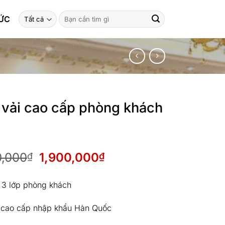
Tìm
TỨC
kiếm:
vải cao cấp phòng khách
Giá
Giá
0,000
1,900,000
₫
₫
gốc
hiện
là:
tại
 3 lớp phòng khách
2,500,000₫.
là:
1,900,000₫.
i cao cấp nhập khẩu Hàn Quốc