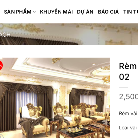
SẢN PHẨM
KHUYẾN MÃI
DỰ ÁN
BÁO GIÁ
TIN 
ÁCH
Rèm 
%
02
2,50
Rèm vải
Loại vả