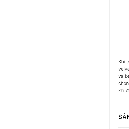
Khi 
velv
và b
chọn
khi 
SẢ