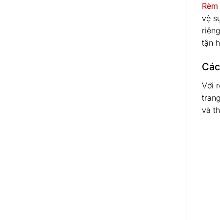
Rèm 
vệ s
riên
tận 
Các
Với 
trang
và t