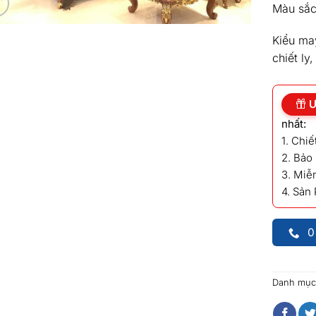
Màu sắc
Kiểu ma
chiết ly
Ư
nhất:
1. Chi
2. Bảo
3. Miễn
4. Sản
0
Danh mục