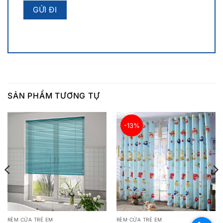
SẢN PHẨM TƯƠNG TỰ
-13%
RÈM CỬA TRẺ EM
RÈM CỬA TRẺ EM