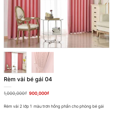
Rèm vải bé gái 04
Giá
Giá
1,000,000
₫
900,000
₫
gốc
hiện
là:
tại
1,000,000₫.
là:
Rèm vải 2 lớp 1 màu trơn hồng phấn cho phòng bé gái
900,000₫.