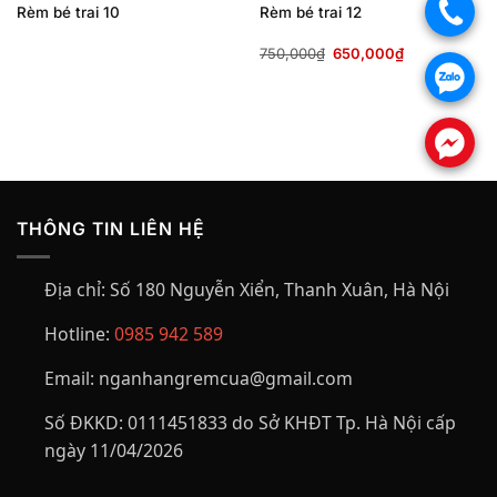
.
Rèm bé trai 10
Rèm bé trai 12
Giá
Giá
750,000
₫
650,000
₫
gốc
hiện
.
là:
tại
750,000₫.
là:
650,000₫.
.
THÔNG TIN LIÊN HỆ
Địa chỉ:
Số 180 Nguyễn Xiển, Thanh Xuân, Hà Nội
Hotline:
0985 942 589
Email:
nganhangremcua@gmail.com
Số ĐKKD:
0111451833 do Sở KHĐT Tp. Hà Nội cấp
ngày 11/04/2026