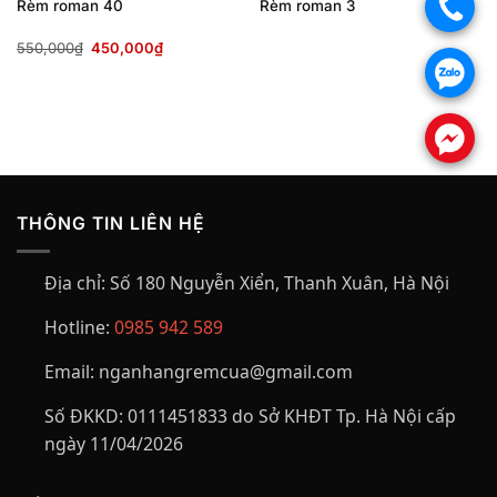
.
Rèm roman 40
Rèm roman 3
Giá
Giá
550,000
₫
450,000
₫
gốc
hiện
.
là:
tại
550,000₫.
là:
450,000₫.
.
THÔNG TIN LIÊN HỆ
Địa chỉ:
Số 180 Nguyễn Xiển, Thanh Xuân, Hà Nội
Hotline:
0985 942 589
Email:
nganhangremcua@gmail.com
Số ĐKKD:
0111451833 do Sở KHĐT Tp. Hà Nội cấp
ngày 11/04/2026