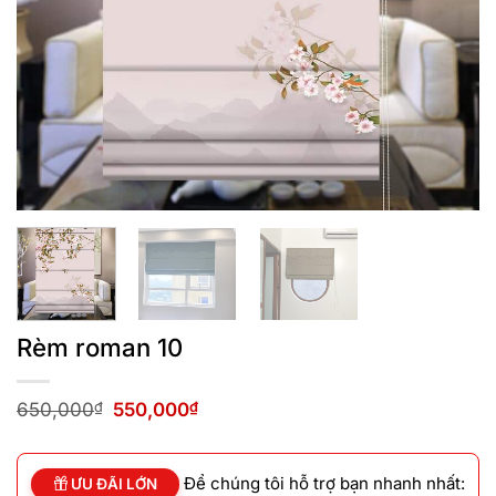
Rèm roman 10
Giá
Giá
650,000
₫
550,000
₫
gốc
hiện
là:
tại
650,000₫.
là:
Để chúng tôi hỗ trợ bạn nhanh nhất:
550,000₫.
ƯU ĐÃI LỚN