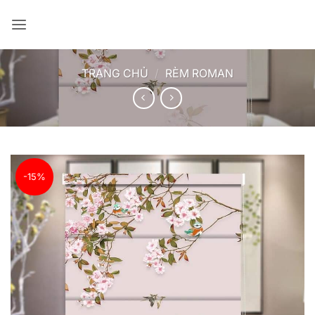
Bỏ
qua
nội
dung
TRANG CHỦ
/
RÈM ROMAN
-15%