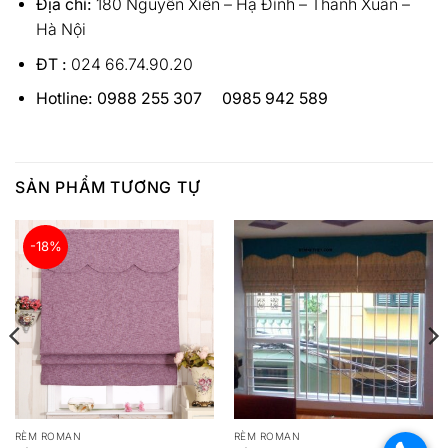
Địa chỉ:
180 Nguyễn Xiển – Hạ Đình – Thanh Xuân –
Hà Nội
ĐT :
024 66.74.90.20
Hotline:
0988 255 307 0985 942 589
SẢN PHẨM TƯƠNG TỰ
-18%
RÈM ROMAN
RÈM ROMAN