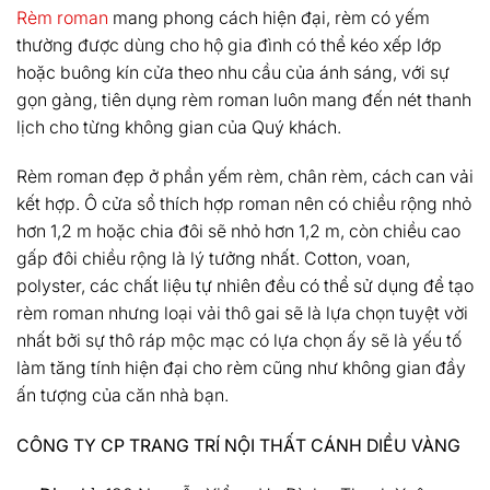
Rèm roman
mang phong cách hiện đại, rèm có yếm
thường được dùng cho hộ gia đình có thể kéo xếp lớp
hoặc buông kín cửa theo nhu cầu của ánh sáng, với sự
gọn gàng, tiên dụng rèm roman luôn mang đến nét thanh
lịch cho từng không gian của Quý khách.
Rèm roman đẹp ở phần yếm rèm, chân rèm, cách can vải
kết hợp. Ô cửa sổ thích hợp roman nên có chiều rộng nhỏ
hơn 1,2 m hoặc chia đôi sẽ nhỏ hơn 1,2 m, còn chiều cao
gấp đôi chiều rộng là lý tưởng nhất. Cotton, voan,
polyster, các chất liệu tự nhiên đều có thể sử dụng để tạo
rèm roman nhưng loại vải thô gai sẽ là lựa chọn tuyệt vời
nhất bởi sự thô ráp mộc mạc có lựa chọn ấy sẽ là yếu tố
làm tăng tính hiện đại cho rèm cũng như không gian đầy
ấn tượng của căn nhà bạn.
CÔNG TY CP TRANG TRÍ NỘI THẤT CÁNH DIỀU VÀNG