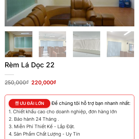
Rèm Lá Dọc 22
Giá
Giá
250,000
₫
220,000
₫
gốc
hiện
là:
tại
250,000₫.
là:
Để chúng tôi hỗ trợ bạn nhanh nhất:
220,000₫.
ƯU ĐÃI LỚN
1. Chiết khấu cao cho doanh nghiệp, đơn hàng lớn
2. Bảo hành 24 Tháng .
3. Miễn Phí Thiết Kế - Lắp Đặt.
4. Sản Phẩm Chất Lượng - Uy Tín