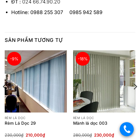
ĐT :
024 66.74.90.20
Hotline:
0988 255 307 0985 942 589
SẢN PHẨM TƯƠNG TỰ
-9%
-18%
RÈM LÁ DỌC
RÈM LÁ DỌC
Rèm Lá Dọc 29
Mành lá dọc 003
.
Giá
Giá
Giá
Giá
230,000
₫
210,000
₫
280,000
₫
230,000
₫
gốc
hiện
gốc
hiện