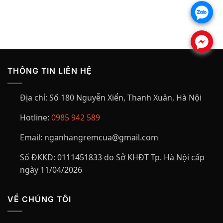
là:
tại
là:
tại
230,000₫.
là:
280,000₫.
là:
.
210,000₫.
230,000₫.
.
THÔNG TIN LIÊN HỆ
Địa chỉ:
Số 180 Nguyễn Xiển, Thanh Xuân, Hà Nội
Hotline:
0985 942 589
Email:
nganhangremcua@gmail.com
Số ĐKKD:
0111451833 do Sở KHĐT Tp. Hà Nội cấp
ngày 11/04/2026
VỀ CHÚNG TÔI