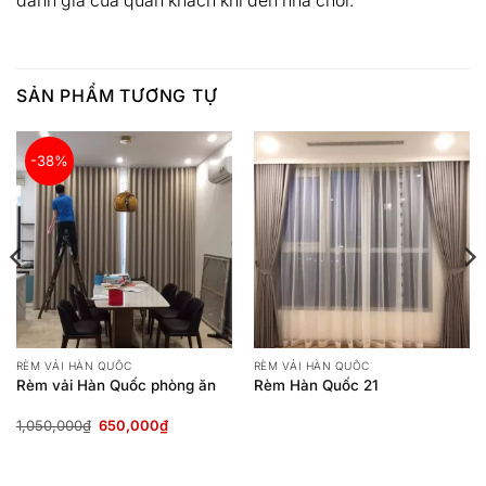
đánh giá của quan khách khi đến nhà chơi.
SẢN PHẨM TƯƠNG TỰ
-38%
RÈM VẢI HÀN QUỐC
RÈM VẢI HÀN QUỐC
Rèm vải Hàn Quốc phòng ăn
Rèm Hàn Quốc 21
Giá
Giá
1,050,000
₫
650,000
₫
gốc
hiện
là:
tại
1,050,000₫.
là:
.
650,000₫.