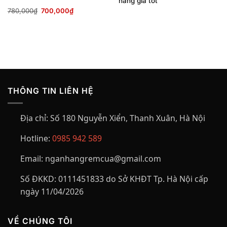
nắng giá tốt
Giá
Giá
780,000
₫
700,000
₫
gốc
hiện
là:
tại
780,000₫.
là:
700,000₫.
THÔNG TIN LIÊN HỆ
Địa chỉ:
Số 180 Nguyễn Xiển, Thanh Xuân, Hà Nội
Hotline:
0985 942 589
Email:
nganhangremcua@gmail.com
Số ĐKKD:
0111451833 do Sở KHĐT Tp. Hà Nội cấp
ngày 11/04/2026
VỀ CHÚNG TÔI