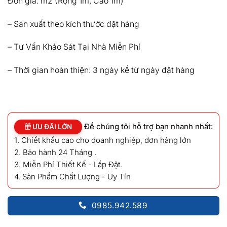
800,000₫.
là:
Đơn giá: m2 (Rộng 1m, Cao 1m)
620,000₫.
– Sản xuất theo kích thước đặt hàng
– Tư Vấn Khảo Sát Tại Nhà Miễn Phí
– Thời gian hoàn thiện: 3 ngày kể từ ngày đặt hàng
Để chúng tôi hỗ trợ bạn nhanh nhất:
ƯU ĐÃI LỚN
1. Chiết khấu cao cho doanh nghiệp, đơn hàng lớn
2. Bảo hành 24 Tháng .
3. Miễn Phí Thiết Kế - Lắp Đặt.
4. Sản Phẩm Chất Lượng - Uy Tín
0985.942.589