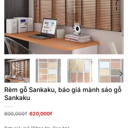
Rèm gỗ Sankaku, báo giá mành sáo gỗ
Sankaku
Giá
Giá
800,000
₫
620,000
₫
gốc
hiện
là:
tại