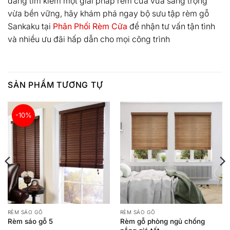
đang tìm kiếm một giải pháp rèm cửa vừa sang trọng
vừa bền vững, hãy khám phá ngay bộ sưu tập rèm gỗ
Sankaku tại
Phân Phối Rèm Cửa
để nhận tư vấn tận tình
và nhiều ưu đãi hấp dẫn cho mọi công trình
SẢN PHẨM TƯƠNG TỰ
-10%
RÈM SÁO GỖ
RÈM SÁO GỖ
Rèm sáo gỗ 5
Rèm gỗ phòng ngủ chống