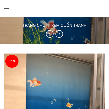
Bỏ
qua
nội
dung
TRANG CHỦ
/
RÈM CUỐN TRANH
-11%