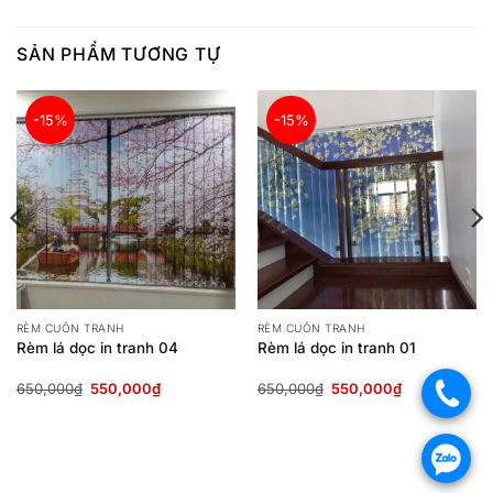
SẢN PHẨM TƯƠNG TỰ
-15%
-15%
RÈM CUỐN TRANH
RÈM CUỐN TRANH
Rèm lá dọc in tranh 04
Rèm lá dọc in tranh 01
Giá
Giá
Giá
Giá
650,000
₫
550,000
₫
650,000
₫
550,000
₫
.
gốc
hiện
gốc
hiện
là:
tại
là:
tại
650,000₫.
là:
650,000₫.
là:
550,000₫.
550,000₫.
.