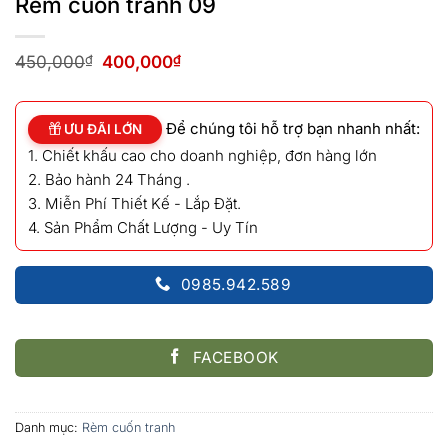
Rèm cuốn tranh 09
Giá
Giá
450,000
₫
400,000
₫
gốc
hiện
là:
tại
450,000₫.
là:
Để chúng tôi hỗ trợ bạn nhanh nhất:
400,000₫.
ƯU ĐÃI LỚN
1. Chiết khấu cao cho doanh nghiệp, đơn hàng lớn
2. Bảo hành 24 Tháng .
3. Miễn Phí Thiết Kế - Lắp Đặt.
4. Sản Phẩm Chất Lượng - Uy Tín
0985.942.589
FACEBOOK
Danh mục:
Rèm cuốn tranh