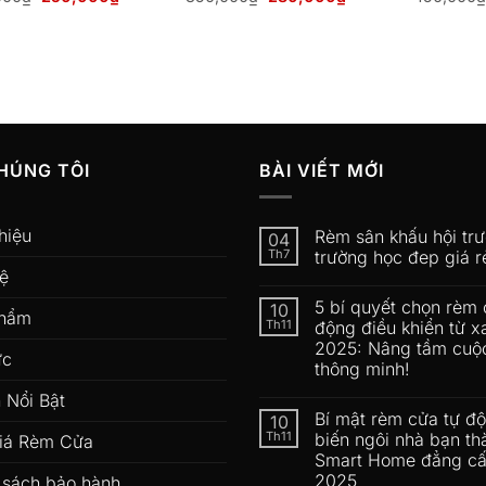
gốc
hiện
gốc
hiện
là:
tại
là:
tại
350,000₫.
là:
350,000₫.
là:
250,000₫.
280,000₫.
HÚNG TÔI
BÀI VIẾT MỚI
hiệu
Rèm sân khấu hội tr
04
Th7
trường học đep giá r
hệ
5 bí quyết chọn rèm 
10
phẩm
Th11
động điều khiển từ x
2025: Nâng tầm cuộ
ức
thông minh!
 Nổi Bật
Bí mật rèm cửa tự đ
10
Th11
biến ngôi nhà bạn th
iá Rèm Cửa
Smart Home đẳng c
2025
 sách bảo hành