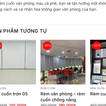
rèm cuốn văn phòng màu cà phê, bạn sẽ tận hưởng một khôn
g cách và cá nhân hóa không gian văn phòng của bạn.
N PHẨM TƯƠNG TỰ
%
-20%
-22%
CUỐN
RÈM CUỐN
RÈM CUỐN
 cuốn trơn 05
Rèm văn phòng – rèm
Rèm cuố
cuốn chống nắng
Giá
Giá
Giá
Giá
000
₫
250,000
₫
350,000
₫
280,000
₫
450,000
₫