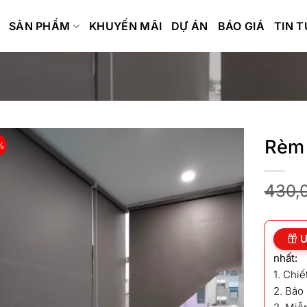
SẢN PHẨM
KHUYẾN MÃI
DỰ ÁN
BÁO GIÁ
TIN 
Rèm 
%
430,
Ư
nhất:
1. Chi
2. Bảo