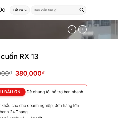
Tìm
TỨC
kiếm:
cuốn RX 13
Giá
Giá
000
380,000
₫
₫
gốc
hiện
là:
tại
430,000₫.
là:
U ĐÃI LỚN
Để chúng tôi hỗ trợ bạn nhanh
380,000₫.
ết khấu cao cho doanh nghiệp, đơn hàng lớn
 hành 24 Tháng .