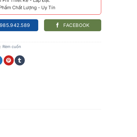
 Phí Thiết Kế - Lắp Đặt.
 Phẩm Chất Lượng - Uy Tín
985.942.589
FACEBOOK
:
Rèm cuốn