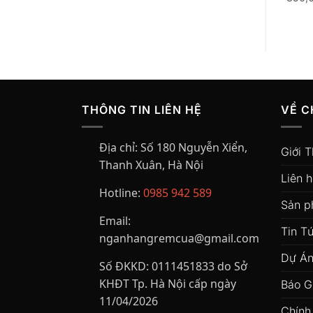
gốc
hiện
gốc
hiện
là:
tại
là:
tại
350,000₫.
là:
450,000₫.
là:
.
300,000₫.
380,000₫.
THÔNG TIN LIÊN HỆ
VỀ C
Địa chỉ:
Số 180 Nguyễn Xiển,
Giới T
Thanh Xuân, Hà Nội
Liên 
Hotline:
0985 942 589
Sản 
Email:
Tin T
nganhangremcua@gmail.com
Dự Án
Số ĐKKD:
0111451833 do Sở
KHĐT Tp. Hà Nội cấp ngày
Báo G
11/04/2026
Chính