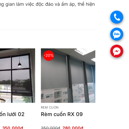
g gian làm việc độc đáo và ấm áp, thể hiện
.
.
.
-20%
RÈM CUỐN
n lưới 02
Rèm cuốn RX 09
Giá
Giá
Giá
Giá
350,000
₫
350,000
₫
280,000
₫