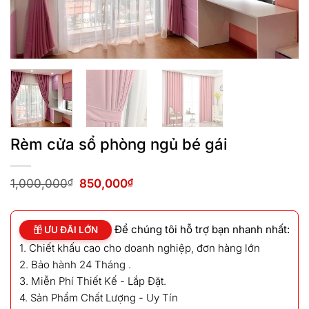
Rèm cửa sổ phòng ngủ bé gái
Giá
Giá
1,000,000
₫
850,000
₫
gốc
hiện
là:
tại
1,000,000₫.
là:
Để chúng tôi hỗ trợ bạn nhanh nhất:
850,000₫.
ƯU ĐÃI LỚN
1. Chiết khấu cao cho doanh nghiệp, đơn hàng lớn
2. Bảo hành 24 Tháng .
3. Miễn Phí Thiết Kế - Lắp Đặt.
4. Sản Phẩm Chất Lượng - Uy Tín