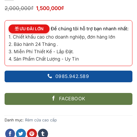
Giá
Giá
2,000,000
₫
1,500,000
₫
gốc
hiện
là:
tại
2,000,000₫.
là:
Để chúng tôi hỗ trợ bạn nhanh nhất:
1,500,000₫.
ƯU ĐÃI LỚN
1. Chiết khấu cao cho doanh nghiệp, đơn hàng lớn
2. Bảo hành 24 Tháng .
3. Miễn Phí Thiết Kế - Lắp Đặt.
4. Sản Phẩm Chất Lượng - Uy Tín
0985.942.589
FACEBOOK
Danh mục:
Rèm cửa cao cấp