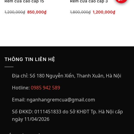
Rèm cửa cao cấp 15
Rèm cửa cao cấp 3
Giá
Giá
Giá
Giá
1,200,000
₫
850,000
₫
1,800,000
₫
1,200,000
₫
gốc
hiện
gốc
hiện
là:
tại
là:
tại
1,200,000₫.
là:
1,800,000₫.
là:
00₫.
850,000₫.
1,200,00
THÔNG TIN LIÊN HỆ
Địa chỉ:
Số 180 Nguyễn Xiển, Thanh Xuân, Hà Nội
Hotline:
0985 942 589
Email:
nganhangremcua@gmail.com
Số ĐKKD:
0111451833 do Sở KHĐT Tp. Hà Nội cấp
ngày 11/04/2026