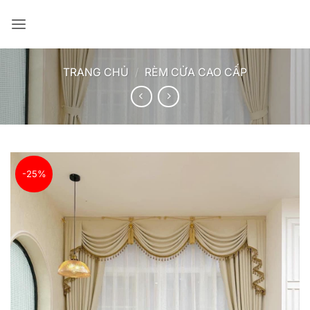
Bỏ
qua
nội
dung
TRANG CHỦ
/
RÈM CỬA CAO CẤP
-25%