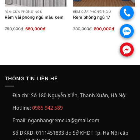
RÈM CỬA PHÒNG NGỦ
RÈM CỬA PHÒNG NGỦ
.
Rèm vải phòng ngủ màu kem
Rèm phòng ngủ 17
Giá
Giá
Giá
Giá
750,000
₫
680,000
₫
700,000
₫
600,000
₫
.
gốc
hiện
gốc
hiện
là:
tại
là:
tại
750,000₫.
là:
700,000₫.
là:
00₫.
680,000₫.
600,000₫.
.
THÔNG TIN LIÊN HỆ
Địa chỉ:
Số 180 Nguyễn Xiển, Thanh Xuân, Hà Nội
Hotline:
0985 942 589
Email:
nganhangremcua@gmail.com
Số ĐKKD:
0111451833 do Sở KHĐT Tp. Hà Nội cấp