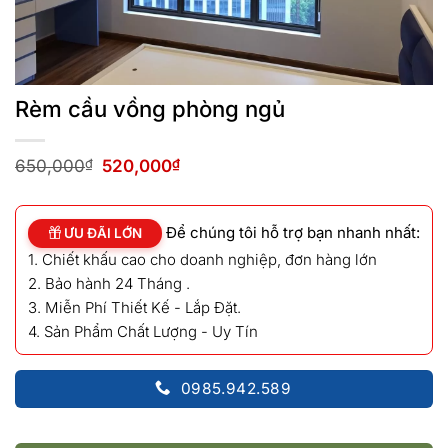
Rèm cầu vồng phòng ngủ
Giá
Giá
650,000
₫
520,000
₫
gốc
hiện
là:
tại
650,000₫.
là:
Để chúng tôi hỗ trợ bạn nhanh nhất:
520,000₫.
ƯU ĐÃI LỚN
1. Chiết khấu cao cho doanh nghiệp, đơn hàng lớn
2. Bảo hành 24 Tháng .
3. Miễn Phí Thiết Kế - Lắp Đặt.
4. Sản Phẩm Chất Lượng - Uy Tín
0985.942.589