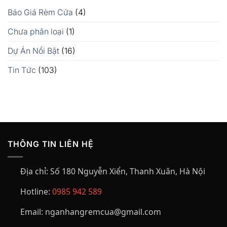
Báo Giá Rèm Cửa
(4)
Chưa phân loại
(1)
Dự Án Nổi Bật
(16)
Tin Tức
(103)
THÔNG TIN LIÊN HỆ
Địa chỉ:
Số 180 Nguyễn Xiển, Thanh Xuân, Hà Nội
Hotline:
0985 942 589
Email:
nganhangremcua@gmail.com