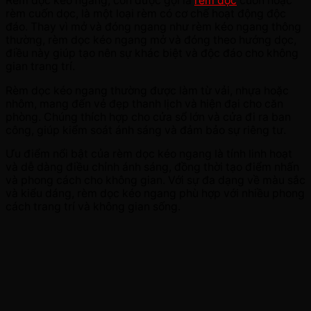
Rèm dọc kéo ngang, còn được gọi là
rèm dọc
cuốn hoặc
rèm cuốn dọc, là một loại rèm có cơ chế hoạt động độc
đáo. Thay vì mở và đóng ngang như rèm kéo ngang thông
thường, rèm dọc kéo ngang mở và đóng theo hướng dọc,
điều này giúp tạo nên sự khác biệt và độc đáo cho không
gian trang trí.
Rèm dọc kéo ngang thường được làm từ vải, nhựa hoặc
nhôm, mang đến vẻ đẹp thanh lịch và hiện đại cho căn
phòng. Chúng thích hợp cho cửa sổ lớn và cửa đi ra ban
công, giúp kiểm soát ánh sáng và đảm bảo sự riêng tư.
Ưu điểm nổi bật của rèm dọc kéo ngang là tính linh hoạt
và dễ dàng điều chỉnh ánh sáng, đồng thời tạo điểm nhấn
và phong cách cho không gian. Với sự đa dạng về màu sắc
và kiểu dáng, rèm dọc kéo ngang phù hợp với nhiều phong
cách trang trí và không gian sống.