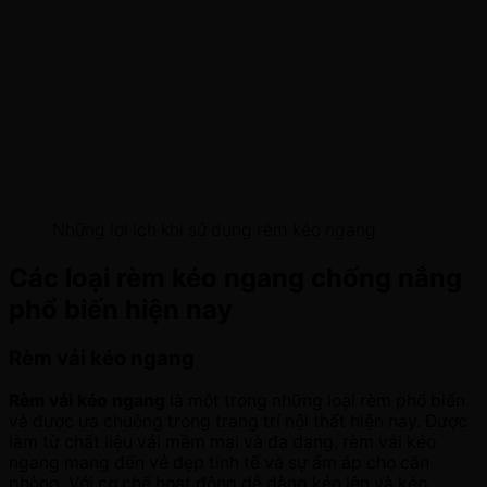
Những lợi ích khi sử dụng rèm kéo ngang
Các loại rèm kéo ngang chống nắng
phổ biến hiện nay
Rèm vải kéo ngang
Rèm vải kéo ngang
là một trong những loại rèm phổ biến
và được ưa chuộng trong trang trí nội thất hiện nay. Được
làm từ chất liệu vải mềm mại và đa dạng, rèm vải kéo
ngang mang đến vẻ đẹp tinh tế và sự ấm áp cho căn
phòng. Với cơ chế hoạt động dễ dàng kéo lên và kéo