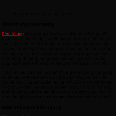
Rèm dọc kéo ngang chống nắng
Rèm tổ ong keo ngang
Rèm tổ ong
kéo ngang, còn được gọi là rèm tổ ong cuốn
hoặc rèm cuốn tổ ong, là một loại rèm trang trí độc đáo và
thú vị. Đặc điểm nổi bật của rèm tổ ong là chúng có cấu
trúc vải được xếp thành những ô tròn nhỏ, tạo nên vẻ đẹp
tự nhiên và thanh lịch. Rèm tổ ong kéo ngang có cơ chế
hoạt động dễ dàng bằng cách kéo lên hoặc kéo xuống,
giúp kiểm soát ánh sáng và riêng tư một cách linh hoạt.
Với chất liệu vải chọn lọc, rèm tổ ong kéo ngang mang đến
sự ấm áp và thoải mái cho không gian sống và làm việc.
Sự kết hợp giữa tính thẩm mỹ và tính chức năng khiến rèm
tổ ong trở thành lựa chọn phổ biến trong trang trí nội thất.
Không chỉ tạo điểm nhấn độc đáo cho không gian, rèm tổ
ong còn giúp tạo nên không gian sống đẹp mắt và tinh tế.
Rèm nhựa pvc kéo ngang