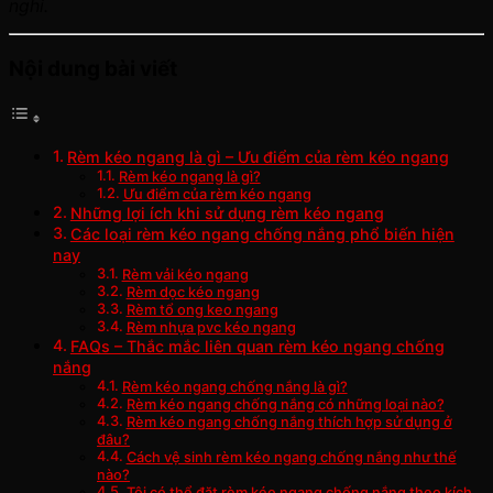
nghi.
Nội dung bài viết
Rèm kéo ngang là gì – Ưu điểm của rèm kéo ngang
Rèm kéo ngang là gì?
Ưu điểm của rèm kéo ngang
Những lợi ích khi sử dụng rèm kéo ngang
Các loại rèm kéo ngang chống nắng phổ biến hiện
nay
Rèm vải kéo ngang
Rèm dọc kéo ngang
Rèm tổ ong keo ngang
Rèm nhựa pvc kéo ngang
FAQs – Thắc mắc liên quan rèm kéo ngang chống
nắng
Rèm kéo ngang chống nắng là gì?
Rèm kéo ngang chống nắng có những loại nào?
Rèm kéo ngang chống nắng thích hợp sử dụng ở
đâu?
Cách vệ sinh rèm kéo ngang chống nắng như thế
nào?
Tôi có thể đặt rèm kéo ngang chống nắng theo kích