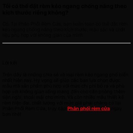
Tôi có thể đặt rèm kéo ngang chống nắng theo
kích thước riêng không?
Có. Tại Phân Phối Rèm Cửa, bạn hoàn toàn có thể đặt rèm
kéo ngang chống nắng theo kích thước, màu sắc và chất
liệu phù hợp với không gian của mình.
Lời kết
Trên đây là những chia sẻ về loại rèm kéo ngang phổ biến
nhất hiện nay. Hy vọng sẽ giúp các bạn lựa chọn được
mẫu mã sản phẩm phù hợp với mức chi phí bỏ ra và phù
hợp với không gian sống mang đến cho căn phòng thêm
tiện nghi, thoải mái cho mình. Và còn nhiều mẫu thiết kế
rèm hiện đại, chất lượng với mức giá phải chăng có tại
Phân Phối Rèm Cửa, truy cập
Phân phối rèm cửa
ngay
bạn nhé!