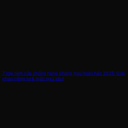
7 loại rèm cửa chống nắng phòng ngủ hoàn hảo 2025: Giải
pháp riêng tư & giấc ngủ sâu!