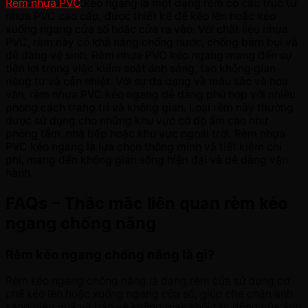
Rèm nhựa PVC
kéo ngang là một dạng rèm có cấu trúc từ
nhựa PVC cao cấp, được thiết kế để kéo lên hoặc kéo
xuống ngang cửa sổ hoặc cửa ra vào. Với chất liệu nhựa
PVC, rèm này có khả năng chống nước, chống bám bụi và
dễ dàng vệ sinh. Rèm nhựa PVC kéo ngang mang đến sự
tiện lợi trong việc kiểm soát ánh sáng, tạo không gian
riêng tư và cản nhiệt. Với sự đa dạng về màu sắc và hoa
văn, rèm nhựa PVC kéo ngang dễ dàng phù hợp với nhiều
phong cách trang trí và không gian. Loại rèm này thường
được sử dụng cho những khu vực có độ ẩm cao như
phòng tắm, nhà bếp hoặc khu vực ngoài trời. Rèm nhựa
PVC kéo ngang là lựa chọn thông minh và tiết kiệm chi
phí, mang đến không gian sống hiện đại và dễ dàng vận
hành.
FAQs – Thắc mắc liên quan rèm kéo
ngang chống nắng
Rèm kéo ngang chống nắng là gì?
Rèm kéo ngang chống nắng là dạng rèm cửa sử dụng cơ
chế kéo lên hoặc xuống ngang cửa sổ, giúp che chắn ánh
sáng hiệu quả và bảo vệ không gian khỏi tác động của ánh