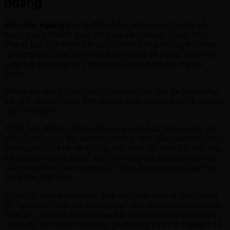
ngang
Rèm kéo ngang
mang đến nhiều lợi ích hữu ích khi sử
dụng trong không gian sống và văn phòng. Trước tiên,
chúng tạo sự tiện lợi khi điều chỉnh ánh sáng và độ riêng
tư bằng cách kéo lên hoặc kéo xuống dễ dàng. Điều này
giúp tạo không gian thoải mái và linh hoạt cho người
dùng.
Rèm kéo ngang được làm từ nhiều chất liệu đa dạng như
vải, gỗ, nhôm, mang đến sự lựa chọn phong phú về phong
cách trang trí.
Chất liệu chống thấm nước giúp rèm kéo ngang phù hợp
với các khu vực ẩm ướt như phòng tắm. Bên cạnh đó, rèm
kéo ngang có khả năng chịu mài mòn tốt, kéo dài tuổi thọ
và giảm chi phí bảo trì. Với tính năng dễ dàng lắp đặt và
vận hành, rèm kéo ngang trở thành lựa chọn phổ biến và
tiết kiệm thời gian.
Ngoài ra, rèm kéo ngang giúp cải thiện không gian trang
trí, tạo điểm nhấn và phong cách độc đáo cho căn phòng.
Tóm lại, rèm kéo ngang là sự kết hợp hoàn hảo giữa tính
thẩm mỹ và tính chức năng, giúp nâng cao trải nghiệm sử