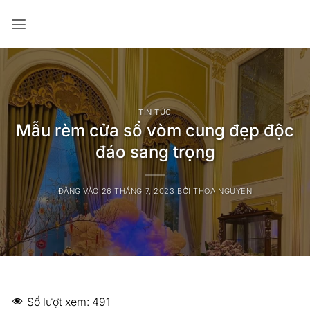
Bỏ
qua
nội
dung
TIN TỨC
Mẫu rèm cửa sổ vòm cung đẹp độc
đáo sang trọng
ĐĂNG VÀO
26 THÁNG 7, 2023
BỞI
THOA NGUYEN
Số lượt xem:
491