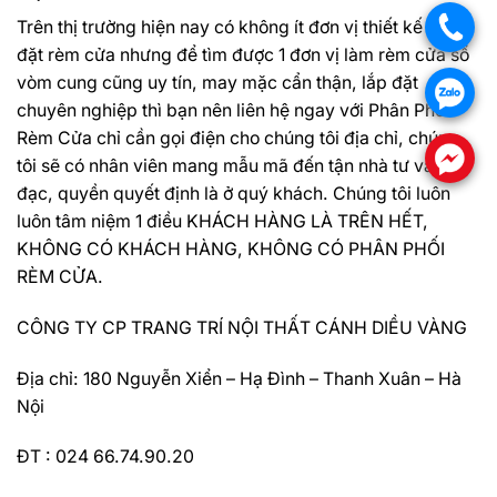
.
Trên thị trường hiện nay có không ít đơn vị thiết kế lắp
đặt rèm cửa nhưng để tìm được 1 đơn vị làm rèm cửa sổ
vòm cung cũng uy tín, may mặc cẩn thận, lắp đặt
.
chuyên nghiệp thì bạn nên liên hệ ngay với
Phân Phối
Rèm Cửa
chỉ cần gọi điện cho chúng tôi địa chỉ, chúng
.
tôi sẽ có nhân viên mang mẫu mã đến tận nhà tư vấn đo
đạc, quyền quyết định là ở quý khách. Chúng tôi luôn
luôn tâm niệm 1 điều KHÁCH HÀNG LÀ TRÊN HẾT,
KHÔNG CÓ KHÁCH HÀNG, KHÔNG CÓ PHÂN PHỐI
RÈM CỬA.
CÔNG TY CP TRANG TRÍ NỘI THẤT CÁNH DIỀU VÀNG
Địa chỉ: 180 Nguyễn Xiển – Hạ Đình – Thanh Xuân – Hà
Nội
ĐT : 024 66.74.90.20