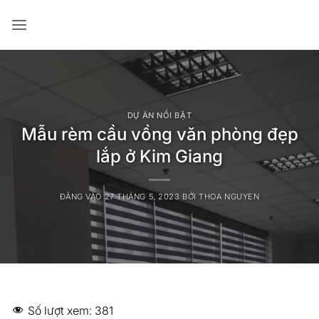
Bỏ
qua
nội
dung
DỰ ÁN NỔI BẬT
Mẫu rèm cầu vồng văn phòng đẹp
lắp ở Kim Giang
ĐĂNG VÀO
27 THÁNG 5, 2023
BỞI
THOA NGUYEN
Số lượt xem:
381