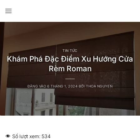
Bỏ
qua
nội
dung
TIN TỨC
Khám Phá Đặc Điểm Xu Hướng Cửa
Rèm Roman
ĐĂNG VÀO
6 THÁNG 1, 2024
BỞI
THOA NGUYEN
Số lượt xem:
534