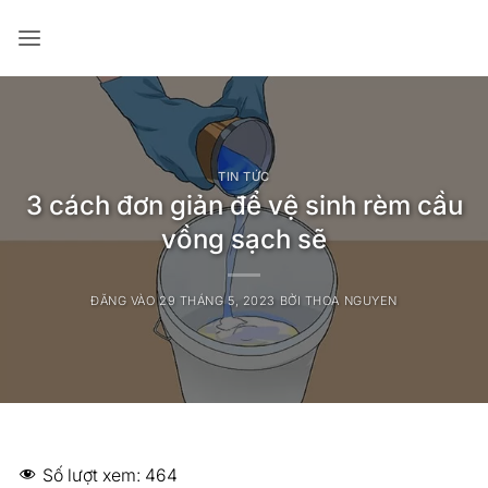
Bỏ
qua
nội
dung
TIN TỨC
3 cách đơn giản để vệ sinh rèm cầu
vồng sạch sẽ
ĐĂNG VÀO
29 THÁNG 5, 2023
BỞI
THOA NGUYEN
Số lượt xem:
464