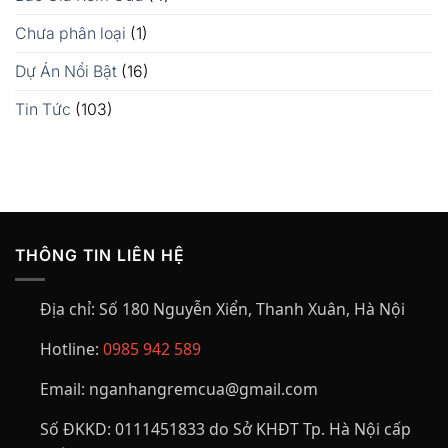
Chưa phân loại
(1)
Dự Án Nổi Bật
(16)
Tin Tức
(103)
THÔNG TIN LIÊN HỆ
Địa chỉ:
Số 180 Nguyễn Xiển, Thanh Xuân, Hà Nội
Hotline:
0985 942 589
Email:
nganhangremcua@gmail.com
Số ĐKKD:
0111451833 do Sở KHĐT Tp. Hà Nội cấp