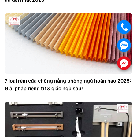
.
.
.
7 loại rèm cửa chống nắng phòng ngủ hoàn hảo 2025:
Giải pháp riêng tư & giấc ngủ sâu!