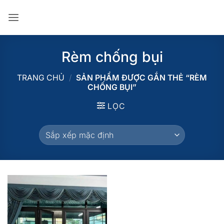
Bỏ
qua
nội
dung
Rèm chống bụi
TRANG CHỦ
/
SẢN PHẨM ĐƯỢC GẮN THẺ “RÈM
CHỐNG BỤI”
LỌC