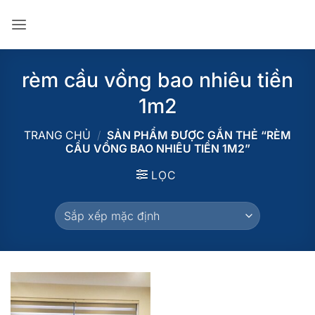
Bỏ
qua
nội
dung
rèm cầu vồng bao nhiêu tiền
1m2
TRANG CHỦ
/
SẢN PHẨM ĐƯỢC GẮN THẺ “RÈM
CẦU VỒNG BAO NHIÊU TIỀN 1M2”
LỌC