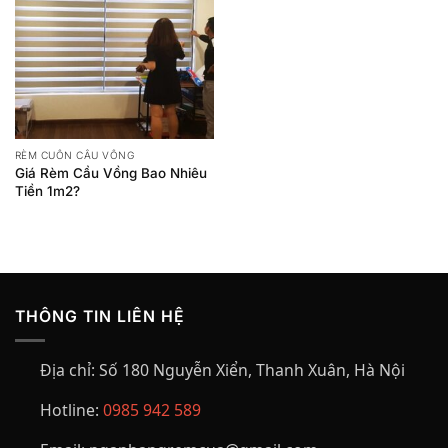
RÈM CUỐN CẦU VỒNG
Giá Rèm Cầu Vồng Bao Nhiêu
Tiền 1m2?
THÔNG TIN LIÊN HỆ
Địa chỉ:
Số 180 Nguyễn Xiển, Thanh Xuân, Hà Nội
Hotline:
0985 942 589