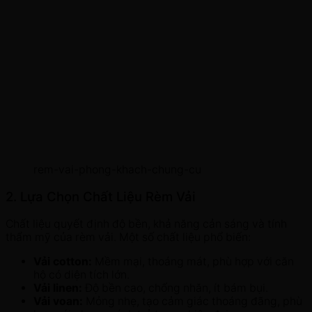
rem-vai-phong-khach-chung-cu
2. Lựa Chọn Chất Liệu Rèm Vải
Chất liệu quyết định độ bền, khả năng cản sáng và tính
thẩm mỹ của rèm vải. Một số chất liệu phổ biến:
Vải cotton:
Mềm mại, thoáng mát, phù hợp với căn
hộ có diện tích lớn.
Vải linen:
Độ bền cao, chống nhăn, ít bám bụi.
Vải voan:
Mỏng nhẹ, tạo cảm giác thoáng đãng, phù