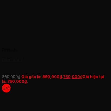
Rèm vải
Rèm vải 7
860,000
₫
Giá gốc là: 860,000₫.
750,000
₫
Giá hiện tại
là: 750,000₫.
-24%