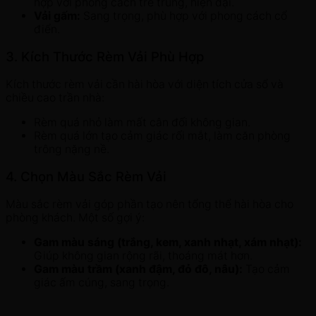
hợp với phong cách trẻ trung, hiện đại.
Vải gấm:
Sang trọng, phù hợp với phong cách cổ
điển.
3. Kích Thước Rèm Vải Phù Hợp
Kích thước rèm vải cần hài hòa với diện tích cửa sổ và
chiều cao trần nhà:
Rèm quá nhỏ làm mất cân đối không gian.
Rèm quá lớn tạo cảm giác rối mắt, làm căn phòng
trông nặng nề.
4. Chọn Màu Sắc Rèm Vải
Màu sắc rèm vải góp phần tạo nên tổng thể hài hòa cho
phòng khách. Một số gợi ý:
Gam màu sáng (trắng, kem, xanh nhạt, xám nhạt):
Giúp không gian rộng rãi, thoáng mát hơn.
Gam màu trầm (xanh đậm, đỏ đô, nâu):
Tạo cảm
giác ấm cúng, sang trọng.