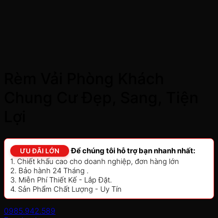
Rèm Vải Phòng Khách
Chung Cư Đẹp, Sang, Tiện
Lợi
Để chúng tôi hỗ trợ bạn nhanh nhất:
ƯU ĐÃI LỚN
1. Chiết khấu cao cho doanh nghiệp, đơn hàng lớn
2. Bảo hành 24 Tháng .
3. Miễn Phí Thiết Kế - Lắp Đặt.
4. Sản Phẩm Chất Lượng - Uy Tín
0985.942.589