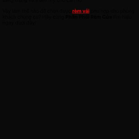
sang trọng và thẩm mỹ cho căn hộ.
Vậy làm thế nào để chọn được
rèm vải
phù hợp cho phòng
khách chung cư? Hãy cùng
Phân Phối Rèm Cửa
tìm hiểu
ngay dưới đây!