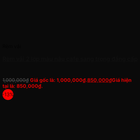
Rèm vải
Rèm vải 2 lớp màu nâu cafe sang trọng đẳng cấp
1,000,000
₫
Giá gốc là: 1,000,000₫.
850,000
₫
Giá hiện
tại là: 850,000₫.
-13%