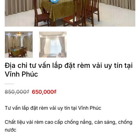
Địa chỉ tư vấn lắp đặt rèm vải uy tín tại
Vĩnh Phúc
Giá
Giá
850,000
₫
650,000
₫
gốc
hiện
là:
tại
850,000₫.
là:
Tư vấn lắp đặt rèm vải uy tín tại Vĩnh Phúc
650,000₫.
Chất liệu vải rèm cao cấp chống nắng, cản sáng, chống
nước