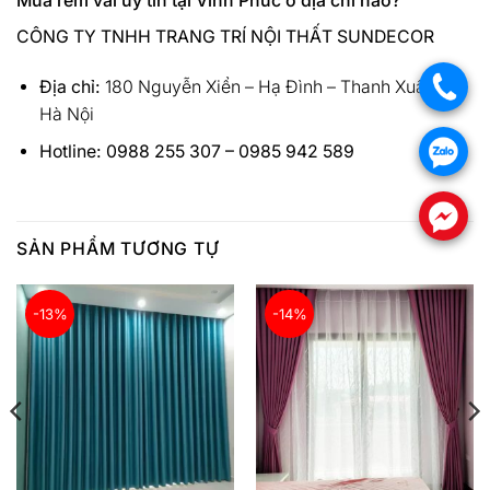
Mua rèm vải uy tín tại Vĩnh Phúc ở địa chỉ nào?
CÔNG TY TNHH TRANG TRÍ NỘI THẤT SUNDECOR
.
Địa chỉ:
180 Nguyễn Xiển – Hạ Đình – Thanh Xuân –
Hà Nội
.
Hotline: 0988 255 307 – 0985 942 589
.
SẢN PHẨM TƯƠNG TỰ
-13%
-14%