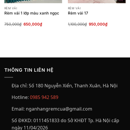
RÈM VẢI
RÈM VẢI
Rèm vải 1 lớp màu xanh ngọc
Rèm vải 17
Giá
Giá
Giá
Giá
750,000
₫
650,000
₫
1,100,000
₫
950,000
₫
gốc
hiện
gốc
hiện
là:
tại
là:
tại
750,000₫.
là:
1,100,000₫.
là:
.
650,000₫.
950,000₫.
THÔNG TIN LIÊN HỆ
Địa chỉ:
Số 180 Nguyễn Xiển, Thanh Xuân, Hà Nội
Hotline:
0985 942 589
Email:
nganhangremcua@gmail.com
Số ĐKKD:
0111451833 do Sở KHĐT Tp. Hà Nội cấp
ngày 11/04/2026