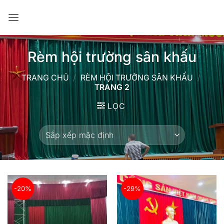
Bỏ
qua
nội
dung
Rèm hội trường sân khấu
TRANG CHỦ
/
RÈM HỘI TRƯỜNG SÂN KHẤU
/
TRANG 2
LỌC
-20%
-29%